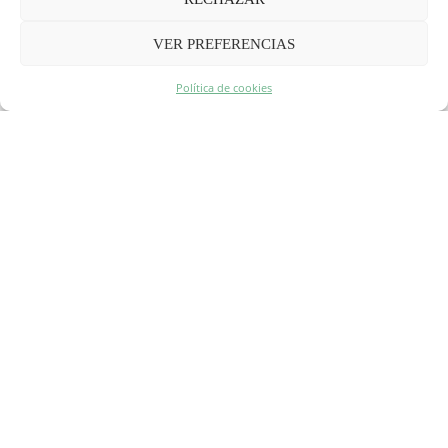
VER PREFERENCIAS
Política de cookies
Food Tour y buenos sitios en Luxemburgo
4