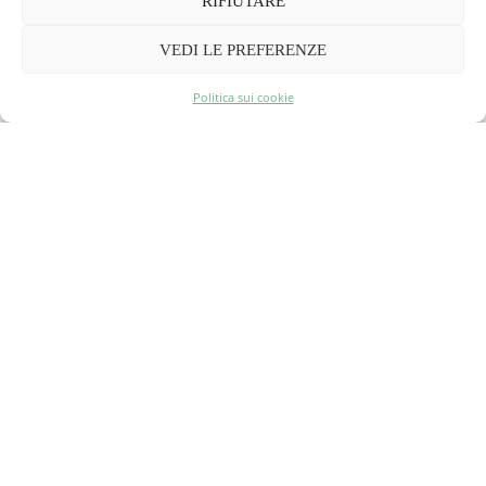
RIFIUTARE
VEDI LE PREFERENZE
Politica sui cookie
La mia top dei migliori rooftop a Parigi
4