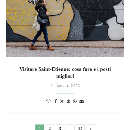
Visitare Saint-Etienne: cosa fare e i posti
migliori
11 Agosto 2025
1
…
2
3
24