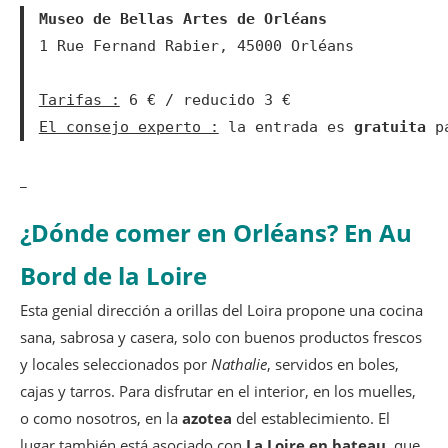
Museo de Bellas Artes de Orléans
1 Rue Fernand Rabier, 45000 Orléans

Tarifas :
El consejo experto :
 la entrada es 
gratuita
 p
_
¿Dónde comer en Orléans? En Au
Bord de la Loire
Esta genial dirección a orillas del Loira propone una cocina
sana, sabrosa y casera, solo con buenos productos frescos
y locales seleccionados por
Nathalie
, servidos en boles,
cajas y tarros. Para disfrutar en el interior, en los muelles,
o como nosotros, en la
azotea
del establecimiento. El
lugar también está asociado con
La Loire en bateau
, que