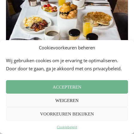
Cookievoorkeuren beheren
Wij gebruiken cookies om je ervaring te optimaliseren.
Door door te gaan, ga je akkoord met ons privacybeleid.
De Spa
De instelling heeft in de kelder een prachtige
spa
van 70
ACCEPTEREN
m2 met sauna, hammam en bubbelbad; kortom, alles wat
je nodig hebt om een aangenaam moment door te brengen
WEIGEREN
en te ontspannen (zoals wij deden, zoals je je wel kunt
VOORKEUREN BEKIJKEN
voorstellen…).
Cookiebeleid
Het extraatje:
je kunt de spa ’s avonds voor 1,5 uur