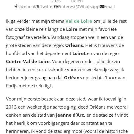
2026
Delen
Facebook
Twitter
Pinterest
Whatsapp
Email
Ik ga verder met mijn thema
Val de Loire
om jullie de rest
van onze kleine reis langs de
Loire
met mijn favoriete
fotograaf te vertellen. Vandaag stoppen we in een van de
grote steden van deze regio:
Orléans
. Het is trouwens de
hoofdstad van het departement
Loiret
en van de regio
Centre-Val de Loire
. Voor degenen onder jullie die zin
hebben in een korte vakantie voor een weekendje weg: ik
herinner je er graag aan dat
Orléans
op slechts
1 uur
van
Parijs met de trein ligt.
Voor mijn eerste bezoek aan deze stad, waar ik toevallig in
2013 een weekendje naartoe ging, deed Orléans me vooral
denken aan de stad van
Jeanne d’Arc
, en de stad zelf vindt
het heerlijk om voorbijgangers daar constant aan te
herinneren. Ik vond de stad erg mooi (vooral de historische