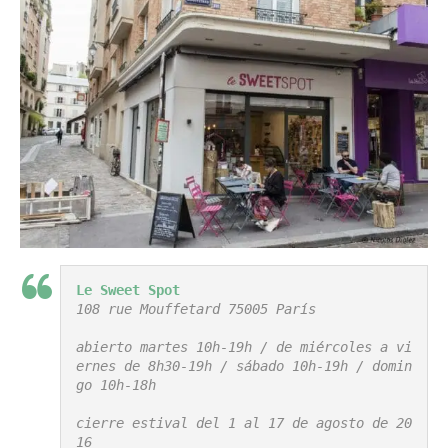
Le Sweet Spot
108 rue Mouffetard 75005 París

abierto martes 10h-19h / de miércoles a vi
ernes de 8h30-19h / sábado 10h-19h / domin
go 10h-18h

cierre estival del 1 al 17 de agosto de 20
16