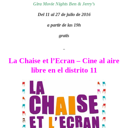
Gira Movie Nights Ben & Jerry’s
Proyecciones a las 21h30 en varios
barrios de París
Del 11 al 27 de julio de 2016
Sillas de acceso libre para algunas
a partir de las 19h
sesiones, hasta agotar aforo
gratis
En caso de lluvia, las proyecciones
_
pueden ser canceladas
Dominio departamental de Chamarande
La Chaise et l’Ecran – Cine al aire
38 rue du Commandant Arnoux 91730
libre en el distrito 11
Chamarande
Del 19 al 30 de agosto de 2016
Sesión desde las 20h30
gratis