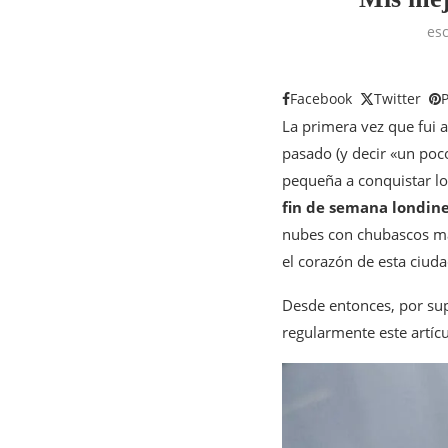
esc
Facebook
Twitter
P
La primera vez que fui 
pasado (y decir «un poc
pequeña a conquistar lo
fin de semana londin
nubes con chubascos má
el corazón de esta ciuda
Desde entonces, por sup
regularmente este artíc