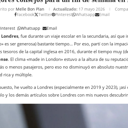
rito por
Melle Bon Plan
Actualizado:
17 mayo 2026
Compar
Facebook
Twitter
Pinterest
Whatsapp
Email
interest
Whatsapp
Email
a
Londres
, fue durante un viaje escolar en la secundaria, así que
o» es ser generosa) bastante tiempo… Por eso, partí con la impac
s tesoros de la capital inglesa en 2016, durante el tiempo muy (
ense
. El clima «made in London» estuvo a la altura de su reputaci
s o menos pasajeros, pero eso no disminuyó en absoluto nuestr
d rica y múltiple.
uesto, he vuelto a Londres (especialmente en 2019 y 2023), ¡así 
ulo y los demás artículos sobre Londres con mis nuevos descubrim