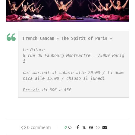
French Cancan « The Spirit of Paris »
Le Palace

8 rue du Faubourg Montmartre - 75009 Parig
i

dal martedì al sabato alle 20:00 / la dome
nica alle 15:00 / chiuso il lunedì

Prezzi:
 da 30€ a 45€
0 commenti
0