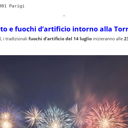
001 Parigi
_
o e fuochi d’artificio intorno alla Torr
l, i tradizionali
fuochi d’artificio del 14 luglio
inizieranno alle
2