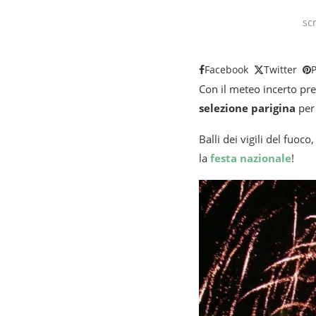
sc
Facebook
Twitter
P
Con il meteo incerto pr
selezione parigina
per 
Balli dei vigili del fuoc
la
festa nazionale
!