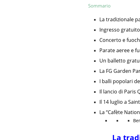
Sommario
La tradizionale p
Ingresso gratuit
Concerto e fuochi 
Parate aeree e fuo
Un balletto gratu
La FG Garden Pa
I balli popolari de
Il lancio di Paris
Il 14 luglio a Sai
La “Cafète Nation
Ben
La trad