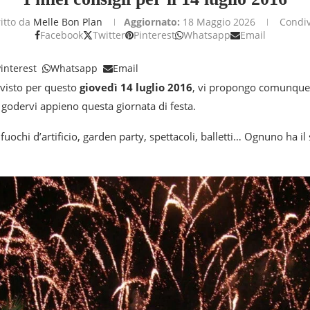
ritto da
Melle Bon Plan
Aggiornato:
18 Maggio 2026
Condiv
Facebook
Twitter
Pinterest
Whatsapp
Email
interest
Whatsapp
Email
evisto per questo
giovedì 14 luglio 2016
, vi propongo comunque
godervi appieno questa giornata di festa.
o, fuochi d’artificio, garden party, spettacoli, balletti… Ognuno ha 