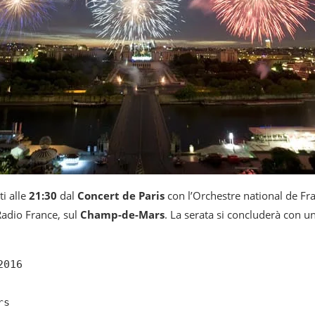
i alle
21:30
dal
Concert de Paris
con l’Orchestre national de Fr
Radio France, sul
Champ-de-Mars
. La serata si concluderà con u
016

s
