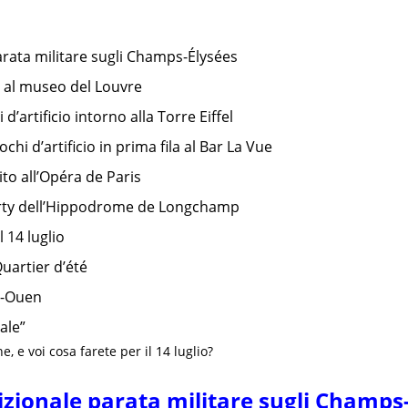
arata militare sugli Champs-Élysées
o al museo del Louvre
d’artificio intorno alla Torre Eiffel
chi d’artificio in prima fila al Bar La Vue
ito all’Opéra de Paris
rty dell’Hippodrome de Longchamp
l 14 luglio
 Quartier d’été
nt-Ouen
ale”
e, e voi cosa farete per il 14 luglio?
izionale parata militare sugli Champs