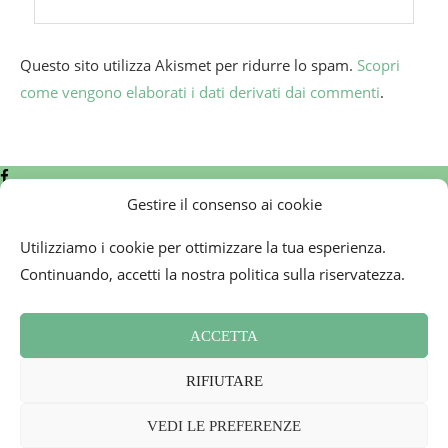
Questo sito utilizza Akismet per ridurre lo spam.
Scopri
come vengono elaborati i dati derivati dai commenti
.
Gestire il consenso ai cookie
Utilizziamo i cookie per ottimizzare la tua esperienza.
Continuando, accetti la nostra politica sulla riservatezza.
Condizioni generali
Contatti
ACCETTA
Newsletter
Politica sui cookie (UE)
RIFIUTARE
Rassegna Stampa
2026 - Mademoiselle Bon Plan
VEDI LE PREFERENZE