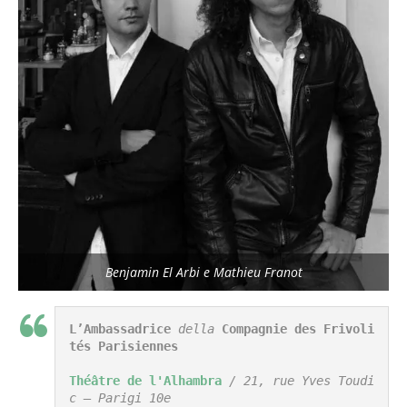
Benjamin El Arbi e Mathieu Franot
L’Ambassadrice
 della 
Compagnie des Frivoli
tés Parisiennes
Théâtre de l'Alhambra
 / 21, rue Yves Toudi
c – Parigi 10e
