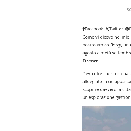
sc
Facebook
Twitter
P
Come vi dicevo nei miei 
nostro amico
Borey
, un
agosto a metà settembre
Firenze
.
Devo dire che sfortunat
alloggiato in un appart
scoprire davvero la citt
un’esplorazione gastro