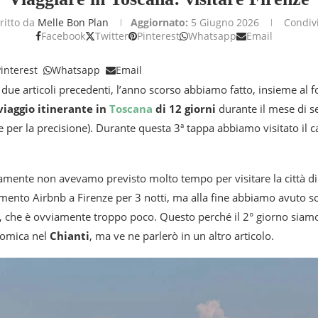
ritto da
Melle Bon Plan
Aggiornato:
5 Giugno 2026
Condiv
Facebook
Twitter
Pinterest
Whatsapp
Email
interest
Whatsapp
Email
due articoli precedenti, l’anno scorso abbiamo fatto, insieme al fo
viaggio itinerante in
Toscana
di 12 giorni
durante il mese di s
 per la precisione). Durante questa 3ª tappa abbiamo visitato il 
amente non avevamo previsto molto tempo per visitare la città di 
amento Airbnb a Firenze per 3 notti, ma alla fine abbiamo avuto s
à, che è ovviamente troppo poco. Questo perché il 2° giorno siamo
nomica nel
Chianti
, ma ve ne parlerò in un altro articolo.