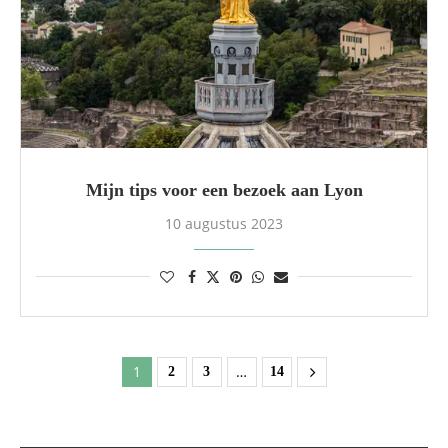
Mijn tips voor een bezoek aan Lyon
10 augustus 2023
1
…
2
3
14