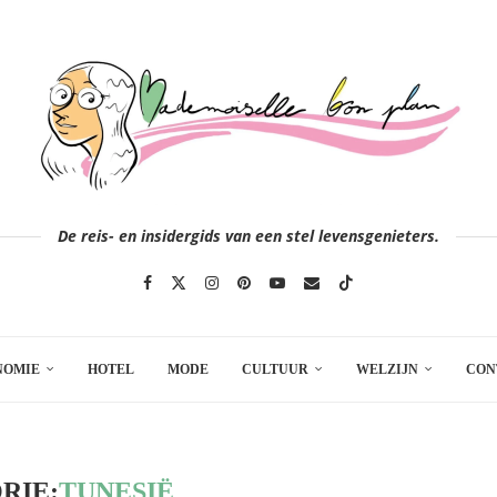
De reis- en insidergids van een stel levensgenieters.
NOMIE
HOTEL
MODE
CULTUUR
WELZIJN
CON
RIE:
TUNESIË