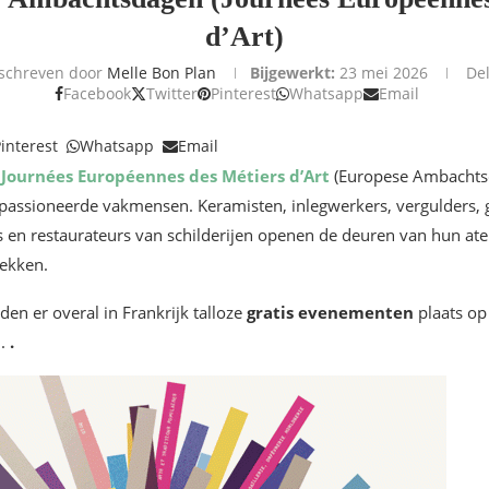
d’Art)
schreven door
Melle Bon Plan
Bijgewerkt:
23 mei 2026
De
Facebook
Twitter
Pinterest
Whatsapp
Email
interest
Whatsapp
Email
e
Journées Européennes des Métiers d’Art
(Europese Ambachts
passioneerde vakmensen. Keramisten, inlegwerkers, vergulders, 
s en restaurateurs van schilderijen openen de deuren van hun at
dekken.
den er overal in Frankrijk talloze
gratis evenementen
plaats o
3
.
.