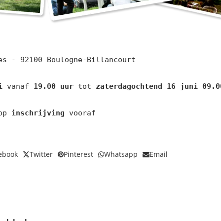
es - 92100 Boulogne-Billancourt

i
 vanaf 
19.00 uur
 tot 
zaterdagochtend 16 juni 09.0
op 
inschrijving
 vooraf
ebook
Twitter
Pinterest
Whatsapp
Email