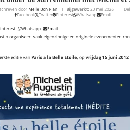
schreven door
Melle Bon Plan
Bijgewerkt:
23 mei 2026
De
Facebook
Twitter
Pinterest
Whatsapp
Email
interest
Whatsapp
Email
stin organiseert vaak eigenzinnige en originele evenementen ro
eerste editie van
Paris à la Belle Etoile
, op
vrijdag 15 juni 2012
.