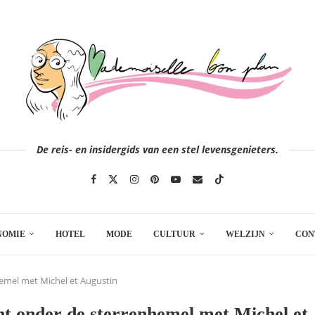
De reis- en insidergids van een stel levensgenieters.
NOMIE
HOTEL
MODE
CULTUUR
WELZIJN
CON
emel met Michel et Augustin
t onder de sterrenhemel met Michel et