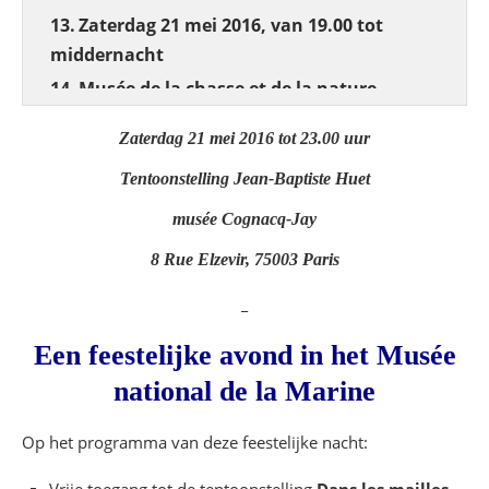
Zaterdag 21 mei 2016, van 19.00 tot
middernacht
Musée de la chasse et de la nature
62, rue des Archives 75003 Paris
Zaterdag 21 mei 2016 tot 23.00 uur
Zaterdag 21 mei 2016, van 18.00 tot
Tentoonstelling Jean-Baptiste Huet
middernacht
Musée national Picasso
musée Cognacq-Jay
5 Rue de Thorigny, 75003 Paris
8 Rue Elzevir, 75003 Paris
Zaterdag 21 mei 2016, van 18.00 tot 23.00
_
uur
Musée Jean-Jacques Henner
Een feestelijke avond in het Musée
43, avenue de Villiers
national de la Marine
Voor elke voorstelling: 200 plaatsen op
Op het programma van deze feestelijke nacht:
reservering en 200 plaatsen beschikbaar ter
plaatse