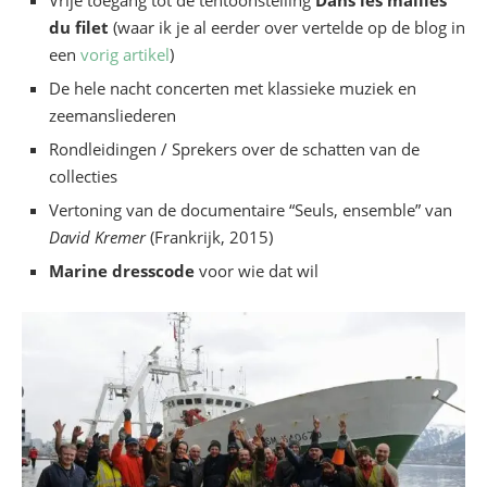
Vrije toegang tot de tentoonstelling
Dans les mailles
La Géode
du filet
(waar ik je al eerder over vertelde op de blog in
een
26 avenue Corentin Cariou 75019 Paris
vorig artikel
)
De hele nacht concerten met klassieke muziek en
Zaterdag 21 mei 2016, van 15u tot 23u
zeemansliederen
gratis toegang
Rondleidingen / Sprekers over de schatten van de
MAC VAL – Musée d’art contemporain du
collecties
Val-de-Marne Place de la Libération 94400
Vertoning van de documentaire “Seuls, ensemble” van
Vitry-sur-Seine
David Kremer
(Frankrijk, 2015)
Marine dresscode
voor wie dat wil