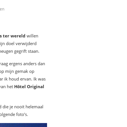
len
s ter wereld
willen
ijn doel verwijderd
heugen gegrift staan.
graag ergens anders dan
d op mijn gemak op
ar ik houd ervan. Ik was
van het
Hôtel Original
ad die je nooit helemaal
olgende foto’s.