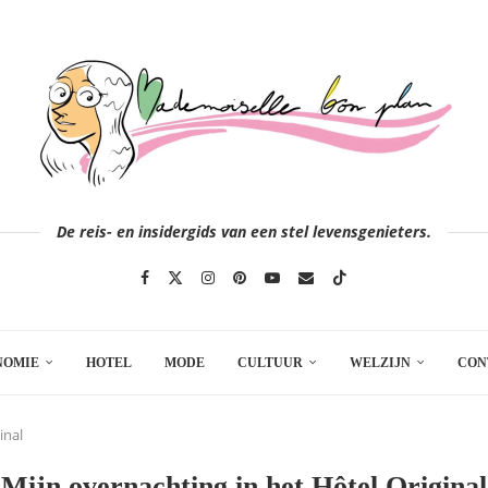
De reis- en insidergids van een stel levensgenieters.
NOMIE
HOTEL
MODE
CULTUUR
WELZIJN
CON
inal
Mijn overnachting in het Hôtel Original