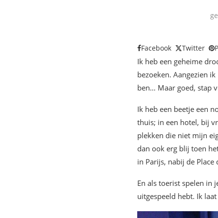
ge
Facebook
Twitter
P
Ik heb een geheime droo
bezoeken. Aangezien ik n
ben… Maar goed, stap voo
Ik heb een beetje een n
thuis; in een hotel, bij
plekken die niet mijn ei
dan ook erg blij toen h
in Parijs, nabij de Place 
En als toerist spelen in 
uitgespeeld hebt. Ik laa