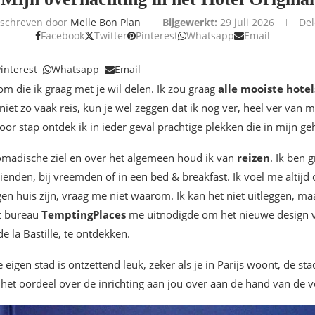
schreven door
Melle Bon Plan
Bijgewerkt:
29 juli 2026
De
Facebook
Twitter
Pinterest
Whatsapp
Email
interest
Whatsapp
Email
m die ik graag met je wil delen. Ik zou graag
alle mooiste hotel
iet zo vaak reis, kun je wel zeggen dat ik nog ver, heel ver van m
r stap ontdek ik in ieder geval prachtige plekken die in mijn ge
omadische ziel en over het algemeen houd ik van
reizen
. Ik ben 
 vrienden, bij vreemden of in een bed & breakfast. Ik voel me altij
gen huis zijn, vraag me niet waarom. Ik kan het niet uitleggen, ma
et bureau
TemptingPlaces
me uitnodigde om het nieuwe design 
de la Bastille, te ontdekken.
je eigen stad is ontzettend leuk, zeker als je in Parijs woont, de st
t het oordeel over de inrichting aan jou over aan de hand van de v