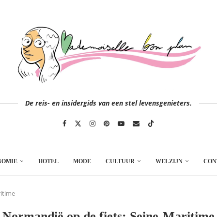
De reis- en insidergids van een stel levensgenieters.
NOMIE
HOTEL
MODE
CULTUUR
WELZIJN
CON
itime
Normandië op de fiets: Seine-Maritime