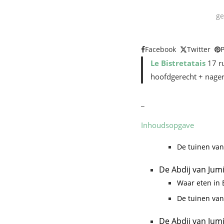
ge
Facebook
Twitter
P
Le Bistretatais
17 ru
hoofdgerecht + nager
_
Inhoudsopgave
De tuinen van
De Abdij van Jum
Waar eten in E
De tuinen van
De Abdij van Jum