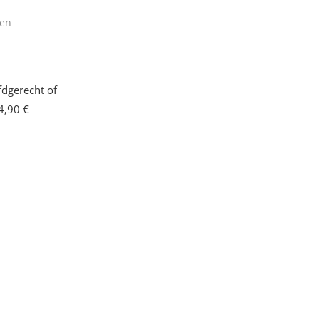
len
dgerecht of
4,90 €