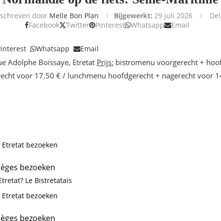
schreven door
Melle Bon Plan
Bijgewerkt:
29 juli 2026
De
Facebook
Twitter
Pinterest
Whatsapp
Email
interest
Whatsapp
Email
e Adolphe Boissaye, Etretat
Prijs:
bistromenu voorgerecht + hoof
echt voor 17,50 € / lunchmenu hoofdgerecht + nagerecht voor 1
 Etretat bezoeken
ièges bezoeken
tretat? Le Bistretatais
 Etretat bezoeken
ièges bezoeken