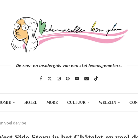
De reis- en insidergids van een stel levensgenieters.
NOMIE
HOTEL
MODE
CULTUUR
WELZIJN
CON
en voel de vibe
est Side Story in het Châtelet en voel d