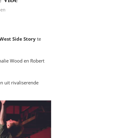
len
West Side Story
te
halie Wood en Robert
 uit rivaliserende