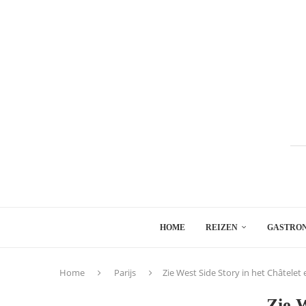
HOME
REIZEN
GASTRO
Home
Parijs
Zie West Side Story in het Châtelet 
Zie W