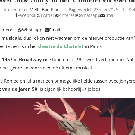
schreven door
Melle Bon Plan
Bijgewerkt:
23 mei 2026
De
Facebook
Twitter
Pinterest
Whatsapp
Email
interest
Whatsapp
Email
n
musicals
, dus ik kon niet wachten om de nieuwe productie van
 te zien is in het
théâtre du Châtelet
in Parijs.
n
1957
in
Broadway
ontstond en in 1961 werd verfilmd met Nat
in het genre en voor velen dé ultieme musical.
e Romeo en Julia met een onmogelijke liefde tussen twee jongeren
 van de jaren 50
, is eigenlijk behoorlijk tijdloos.