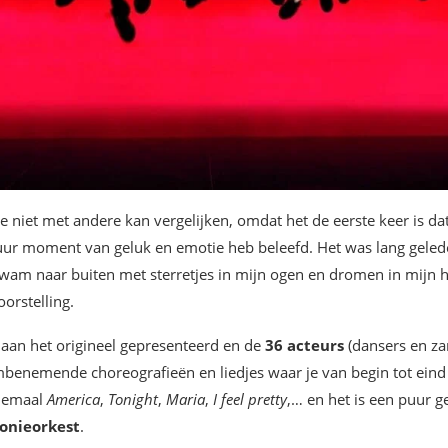
 niet met andere kan vergelijken, omdat het de eerste keer is dat 
uur moment van geluk en emotie heb beleefd. Het was lang gelede
wam naar buiten met sterretjes in mijn ogen en dromen in mijn h
orstelling.
aan het origineel gepresenteerd en de
36 acteurs
(dansers en za
nemende choreografieën en liedjes waar je van begin tot eind k
llemaal
America
,
Tonight
,
Maria
,
I feel pretty
,… en het is een puur g
onieorkest
.