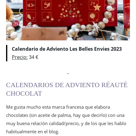
Calendario 2022
Calendario 2023
Calendario 2024
Calendarios de Adviento Léonidas
Calendarios 2023
Calendarios de Adviento BienManger
Calendario de Adviento Les Belles Envies 2023
Calendario de Adviento de Salchichón
Precio:
34 €
Calendarios de Adviento de belleza
_
Calendarios de Adviento Sabon
Calendario 2022
CALENDARIOS DE ADVIENTO RÉAUTÉ
CHOCOLAT
Me gusta mucho esta marca francesa que elabora
chocolates (sin aceite de palma, hay que decirlo) con una
muy buena relación calidad/precio, y de los que les hablo
habitualmente en el blog.