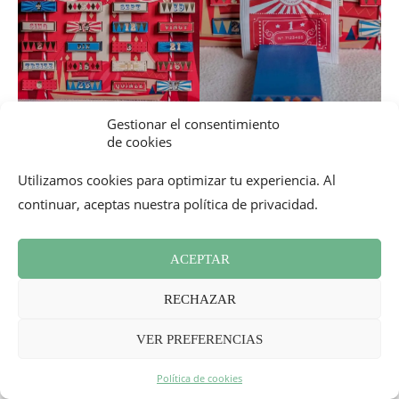
Gestionar el consentimiento
de cookies
Calendario Compagnie & Co
Utilizamos cookies para optimizar tu experiencia. Al
Precio :
29 € (con un tote bag de regalo)
continuar, aceptas nuestra política de privacidad.
_
ACEPTAR
CALENDARIOS DE ADVIENTO
LAGRANGE
RECHAZAR
La
casa laGrange
, especializada en
infusiones
,
tés
y
VER PREFERENCIAS
cafés
, propone 2 calendarios para 2024 con una selección
Política de cookies
de sus 3 productos estrella (un calendario especial para