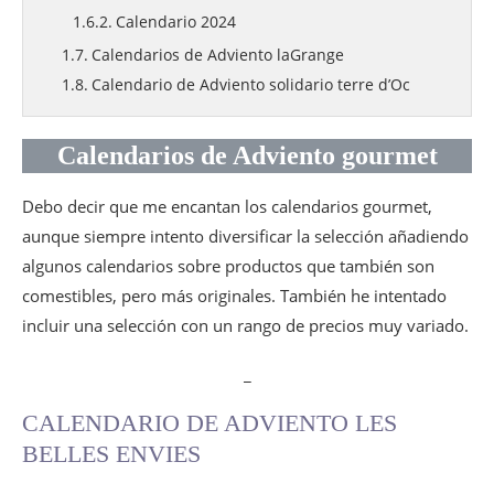
Calendario 2024
Calendarios de Adviento laGrange
Calendario de Adviento solidario terre d’Oc
Calendarios de Adviento justo por Max
Havelaar & Bovetti
Calendarios de Adviento gourmet
Calendario 2022
Calendarios de Adviento Jean-Paul Hévin
Debo decir que me encantan los calendarios gourmet,
Calendario 2022
aunque siempre intento diversificar la selección añadiendo
Calendario 2023
algunos calendarios sobre productos que también son
Calendario 2024
comestibles, pero más originales. También he intentado
Calendarios de Adviento Edwart Chocolatier
incluir una selección con un rango de precios muy variado.
Calendario 2023
_
Calendario 2024
Calendarios de Adviento De Neuville
CALENDARIO DE ADVIENTO LES
Calendario 2021: La Maison Chaleureuse
BELLES ENVIES
Calendario 2023