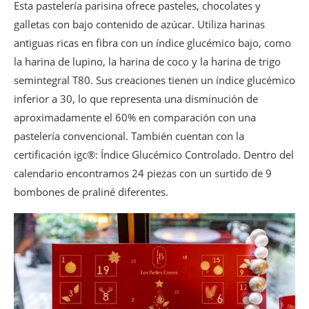
Esta pastelería parisina ofrece pasteles, chocolates y
Calendarios de Adviento Eclair de Génie
galletas con bajo contenido de azúcar. Utiliza harinas
Calendario 2023
antiguas ricas en fibra con un índice glucémico bajo, como
Calendario 2024 Eclair de Génie x Barrière
la harina de lupino, la harina de coco y la harina de trigo
Calendarios de Adviento equitativos por Max
semintegral T80. Sus creaciones tienen un índice glucémico
Havelaar & Bovetti
inferior a 30, lo que representa una disminución de
Calendario 2021
aproximadamente el 60% en comparación con una
Calendarios de Adviento La Chambre aux
confitures
pastelería convencional. También cuentan con la
Calendario 2021
certificación igc®: Índice Glucémico Controlado. Dentro del
calendario encontramos 24 piezas con un surtido de 9
Calendarios de Adviento Révillon
bombones de praliné diferentes.
Calendario 2021
Calendarios de Adviento Venchi en Eataly
Paris Marais
Calendario 2021
Calendarios de Adviento La Maison du
Chocolat
Calendario 2021