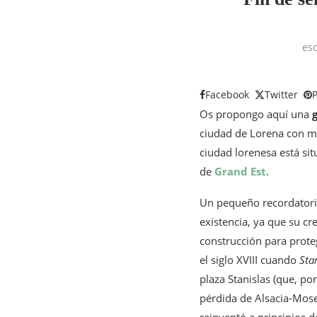
esc
Facebook
Twitter
P
Os propongo aquí una
ciudad de Lorena con mi
ciudad lorenesa está sit
de
Grand Est
.
Un pequeño recordatorio
existencia, ya que su cr
construcción para proteg
el siglo XVIII cuando
Sta
plaza Stanislas (que, po
pérdida de Alsacia-Mose