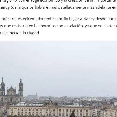
el siglo XX con el auge económico y la creación de un importante c
Nancy
(de la que os hablaré más detalladamente más adelante en e
 práctica, es extremadamente sencillo llegar a Nancy desde París
hay que revisar bien los horarios con antelación, ya que en cierta
ue conectan la ciudad.