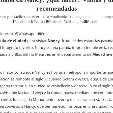
recomendadas
rito por
Melle Bon Plan
Actualizado:
17 mayo 2026
Compar
Facebook
Twitter
Pinterest
Whatsapp
Email
interest
Whatsapp
Email
guía de ciudad
para visitar
Nancy
, fruto de dos estancias pasad
 fotógrafo favorito. Nancy es una parada imprescindible en la reg
uada a orillas del río Meurthe, en el departamento de
Meurthe-e
 histórico: aunque Nancy es hoy una metrópolis importante, apen
eación se remonta al siglo XI cuando
Gérard d’Alsace
, duque de Lor
er su territorio. La ciudad se embelleció y desarrolló en el siglo X
nislas
unió la ciudad vieja y la ciudad nueva mediante un conjunto 
r cierto, fue elegida Monumento favorito de los franceses). Tras la
la convirtió a Nancy, que permaneció francesa, en una ciudad fron