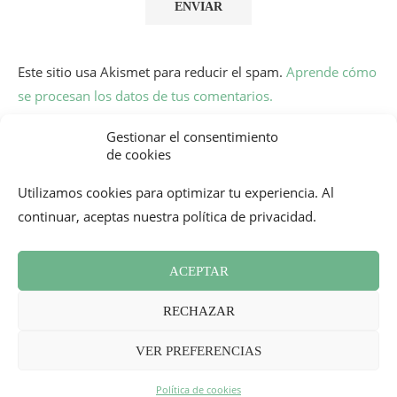
Este sitio usa Akismet para reducir el spam.
Aprende cómo
se procesan los datos de tus comentarios.
Gestionar el consentimiento
de cookies
Utilizamos cookies para optimizar tu experiencia. Al
continuar, aceptas nuestra política de privacidad.
ACEPTAR
Boletín informativo
Contacto
Política de cookies (UE)
RECHAZAR
Revisión de Prensa
Términos y condiciones
2026 - Mademoiselle Bon Plan
VER PREFERENCIAS
VOLVER ARRIBA
Política de cookies