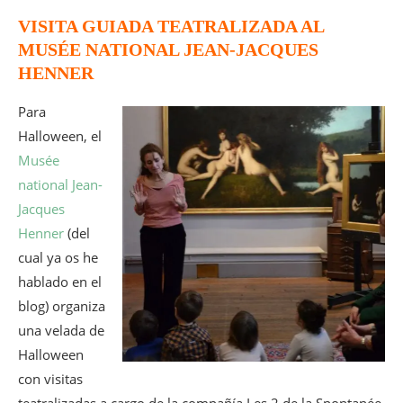
VISITA GUIADA TEATRALIZADA AL
MUSÉE NATIONAL JEAN-JACQUES
HENNER
Para
Halloween, el
Musée
national Jean-
Jacques
Henner
(del
cual ya os he
hablado en el
blog) organiza
una velada de
Halloween
con visitas
teatralizadas a cargo de la compañía Les 2 de la Spontanée.