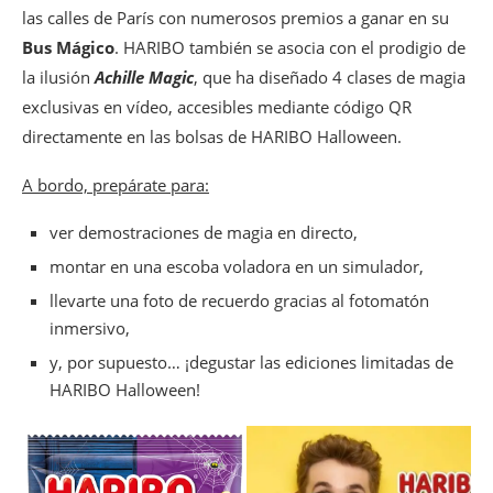
las calles de París con numerosos premios a ganar en su
Talleres de escultura de calabazas en la Ferme
Bus Mágico
. HARIBO también se asocia con el prodigio de
de Viltain
la ilusión
Achille Magic
, que ha diseñado 4 clases de magia
Festival de Halloween en Disneyland Paris
exclusivas en vídeo, accesibles mediante código QR
Halloween en la abadía de Royaumont
directamente en las bolsas de HARIBO Halloween.
Un programa escalofriante en el Castillo de
Chantilly
A bordo, prepárate para:
Productos y delicias para Halloween
ver demostraciones de magia en directo,
Colección de Halloween Puyricard
Pumpkin Latte de Halloween en Lactem
montar en una escoba voladora en un simulador,
Jadis et Gourmande con los colores de
llevarte una foto de recuerdo gracias al fotomatón
Halloween
inmersivo,
Monster Munch
y, por supuesto… ¡degustar las ediciones limitadas de
Fabulosa en modo alta costura para Halloween
HARIBO Halloween!