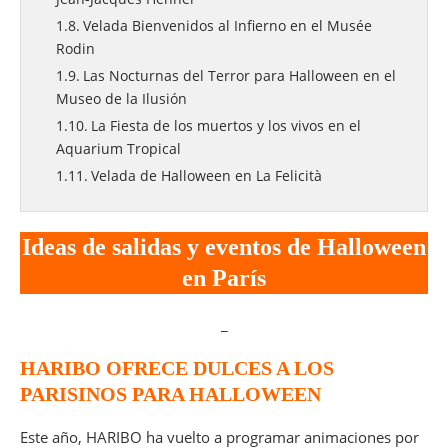
Velada Bienvenidos al Infierno en el Musée
Rodin
Las Nocturnas del Terror para Halloween en el
Museo de la Ilusión
La Fiesta de los muertos y los vivos en el
Aquarium Tropical
Velada de Halloween en La Felicità
Shuffled se viste de Halloween
La Nuit Dèmonia
Ideas de salidas y eventos de Halloween
El Baile de los Vampiros
en París
AAAAAHH ! La comedia de terror
Colaboración de Halloween entre Lime y Tic
_
Tac
Ideas de salidas y eventos de Halloween
HARIBO OFRECE DULCES A LOS
en la región de Isla de Francia
PARISINOS PARA HALLOWEEN
Halloween en The Dark Dreams Paris
Este año, HARIBO ha vuelto a programar animaciones por
Zombie Quest