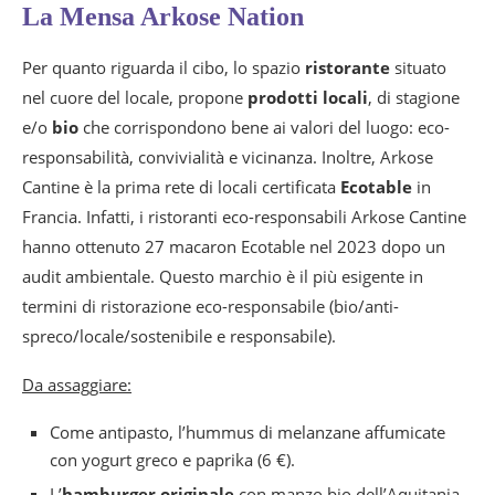
La Mensa Arkose Nation
Per quanto riguarda il cibo, lo spazio
ristorante
situato
nel cuore del locale, propone
prodotti locali
, di stagione
e/o
bio
che corrispondono bene ai valori del luogo: eco-
responsabilità, convivialità e vicinanza. Inoltre, Arkose
Cantine è la prima rete di locali certificata
Ecotable
in
Francia. Infatti, i ristoranti eco-responsabili Arkose Cantine
hanno ottenuto 27 macaron Ecotable nel 2023 dopo un
audit ambientale. Questo marchio è il più esigente in
termini di ristorazione eco-responsabile (bio/anti-
spreco/locale/sostenibile e responsabile).
Da assaggiare:
Come antipasto, l’hummus di melanzane affumicate
con yogurt greco e paprika (6 €).
L’
hamburger originale
con manzo bio dell’Aquitania,