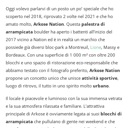
Oggi volevo parlarvi di un posto un po’ speciale che ho
scoperto nel 2018, riprovato 2 volte nel 2021 e che ho
amato molto,
Arkose Nation
. Questa
palestra di
arrampicata
boulder ha aperto i battenti all’inizio del
2017 vicino a Nation ed è in realtà un marchio che
possiede già diversi bloc-park a Montreuil,
Lione
, Massy e
Bordeaux. Con una superficie di 1 000 m² con oltre 200
blocchi e uno spazio di ristorazione eco-responsabile che
abbiamo testato con il fotografo preferito,
Arkose Nation
propone un concetto unico che unisce
attività sportive
,
luogo di ritrovo, il tutto in uno spirito molto
urbano
.
Il locale è piacevole e luminoso con la sua immensa vetrata
e la sua atmosfera rilassata e familiare. L’attrattiva
principale di Arkose è ovviamente legata ai suoi
blocchi di
arrampicata
che pullulano di gente nei weekend e che