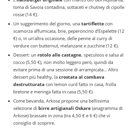
toma di Savoia contadina, sottaceti e chutney di cipolle
rosse (14 €).
Un suggerimento del giorno, una
tartiflette
con
scamorza affumicata, brie, peperoncino d’Espelette (12
€) o, in un’altra occasione, delle penne al curry di
verdure con butternut, melanzane e zucchine (12 €).
Dessert: un
rotolo alle castagne
, speculoos e salsa al
cocco (5,50 €), non molto leggero però, quindi da
evitare prima di una sessione di arrampicata… Altro
dessert più healthy, la
crostata al combava
destrutturata
con lemon curd fatto in casa, frolla
bretone e meringa fatta in casa (5,50 €).
Come bevanda, Arkose propone una bellissima
selezione di
birre artigianali
Oskare
(anagramma di
Arkose) brassate in zona (tra 4,50 € e 6 €) che vi
consiglio di scoprire.