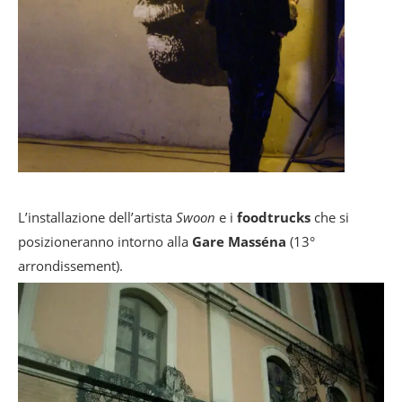
L’installazione dell’artista
Swoon
e i
foodtrucks
che si
posizioneranno intorno alla
Gare Masséna
(13°
arrondissement).