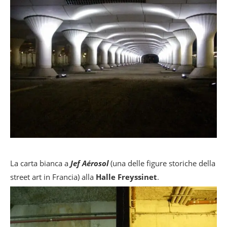
La carta bianca a
Jef Aérosol
(una delle figure storiche della
street art in Francia) alla
Halle Freyssinet
.