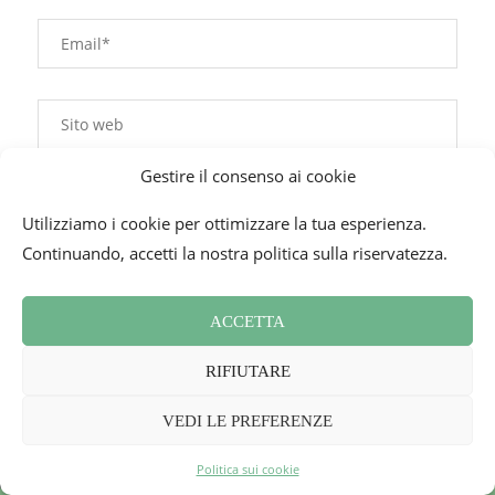
Gestire il consenso ai cookie
Utilizziamo i cookie per ottimizzare la tua esperienza.
Continuando, accetti la nostra politica sulla riservatezza.
Questo sito utilizza Akismet per ridurre lo spam.
Scopri
come vengono elaborati i dati derivati dai commenti
.
ACCETTA
RIFIUTARE
VEDI LE PREFERENZE
Politica sui cookie