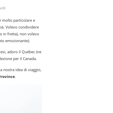
vidi
i molto particolare e
apà. Volevo condividere
o in fretta), non volevo
ento emozionante).
cesi, adoro il Québec (ne
lezione per il Canada.
la nostra idea di viaggio,
Province
.