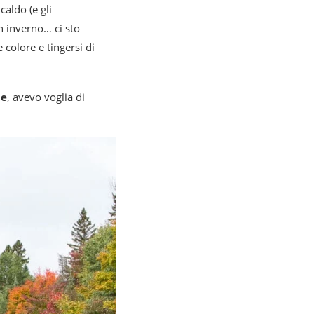
aldo (e gli
in inverno… ci sto
 colore e tingersi di
ie
, avevo voglia di