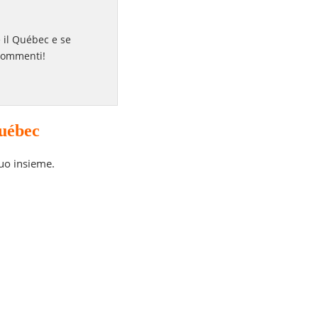
e il Québec e se
 commenti!
Québec
suo insieme.