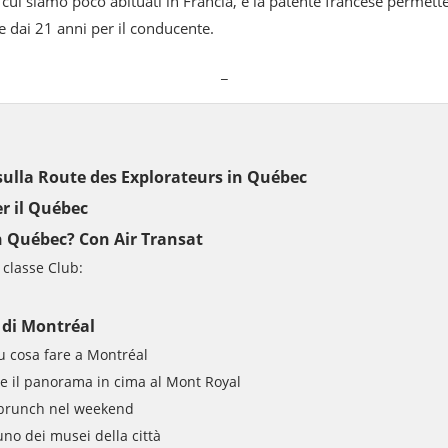
a cui siamo poco abituati in Francia, e la patente francese permett
e dai 21 anni per il conducente.
_
 sulla Route des Explorateurs in Québec
er il Québec
 Québec? Con Air Transat
 classe Club:
à di Montréal
u cosa fare a Montréal
 il panorama in cima al Mont Royal
 brunch nel weekend
uno dei musei della città