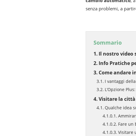
cambio automatico
, 
senza problemi, a partir
Sommario
Il nostro video
Info Pratiche p
Come andare in
I vantaggi della
L’Opzione Plus:
Visitare la citt
Qualche idea s
Ammirare
Fare un
Visitare 