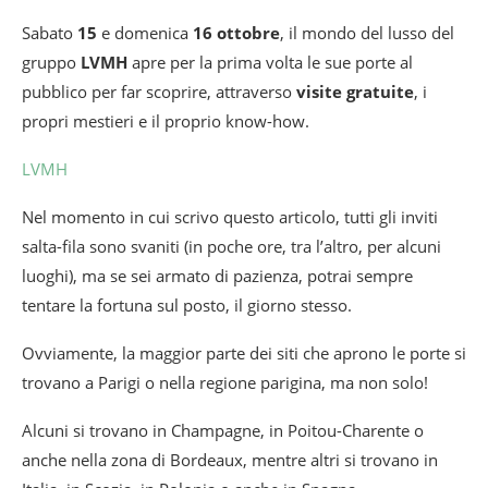
Sabato
15
e domenica
16 ottobre
, il mondo del lusso del
gruppo
LVMH
apre per la prima volta le sue porte al
pubblico per far scoprire, attraverso
visite gratuite
, i
propri mestieri e il proprio know-how.
LVMH
Nel momento in cui scrivo questo articolo, tutti gli inviti
salta-fila sono svaniti (in poche ore, tra l’altro, per alcuni
luoghi), ma se sei armato di pazienza, potrai sempre
tentare la fortuna sul posto, il giorno stesso.
Ovviamente, la maggior parte dei siti che aprono le porte si
trovano a Parigi o nella regione parigina, ma non solo!
Alcuni si trovano in Champagne, in Poitou-Charente o
anche nella zona di Bordeaux, mentre altri si trovano in