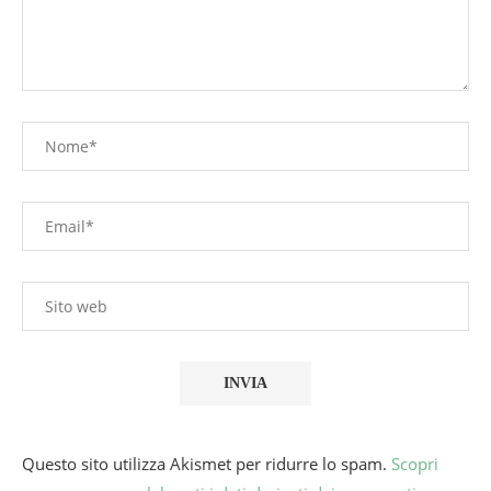
Questo sito utilizza Akismet per ridurre lo spam.
Scopri