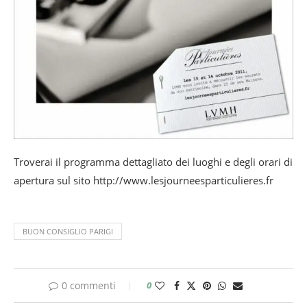
Troverai il programma dettagliato dei luoghi e degli orari di
apertura sul sito http://www.lesjourneesparticulieres.fr
BUON CONSIGLIO PARIGI
0 commenti
0