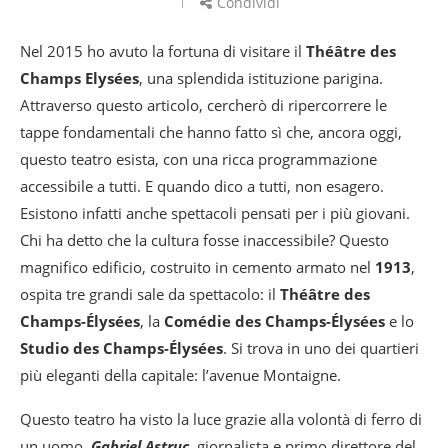
Condividi
Nel 2015 ho avuto la fortuna di visitare il
Théâtre des
Champs Elysées
, una splendida istituzione parigina.
Attraverso questo articolo, cercherò di ripercorrere le
tappe fondamentali che hanno fatto sì che, ancora oggi,
questo teatro esista, con una ricca programmazione
accessibile a tutti. E quando dico a tutti, non esagero.
Esistono infatti anche spettacoli pensati per i più giovani.
Chi ha detto che la cultura fosse inaccessibile? Questo
magnifico edificio, costruito in cemento armato nel
1913
,
ospita tre grandi sale da spettacolo: il
Théâtre des
Champs-Élysées
, la
Comédie des Champs-Élysées
e lo
Studio des Champs-Élysées
. Si trova in uno dei quartieri
più eleganti della capitale: l’avenue Montaigne.
Questo teatro ha visto la luce grazie alla volontà di ferro di
un uomo,
Gabriel Astruc
, giornalista e primo direttore del