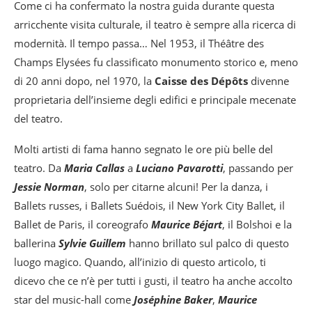
Come ci ha confermato la nostra guida durante questa
arricchente visita culturale, il teatro è sempre alla ricerca di
modernità. Il tempo passa… Nel 1953, il Théâtre des
Champs Elysées fu classificato monumento storico e, meno
di 20 anni dopo, nel 1970, la
Caisse des Dépôts
divenne
proprietaria dell’insieme degli edifici e principale mecenate
del teatro.
Molti artisti di fama hanno segnato le ore più belle del
teatro. Da
Maria Callas
a
Luciano Pavarotti
, passando per
Jessie Norman
, solo per citarne alcuni! Per la danza, i
Ballets russes, i Ballets Suédois, il New York City Ballet, il
Ballet de Paris, il coreografo
Maurice Béjart
, il Bolshoi e la
ballerina
Sylvie Guillem
hanno brillato sul palco di questo
luogo magico. Quando, all’inizio di questo articolo, ti
dicevo che ce n’è per tutti i gusti, il teatro ha anche accolto
star del music-hall come
Joséphine Baker
,
Maurice