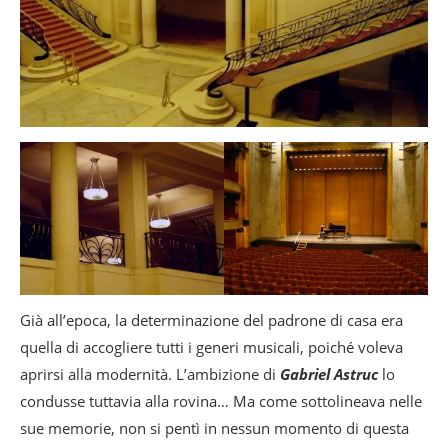
Già all’epoca, la determinazione del padrone di casa era
quella di accogliere tutti i generi musicali, poiché voleva
aprirsi alla modernità. L’ambizione di
Gabriel Astruc
lo
condusse tuttavia alla rovina… Ma come sottolineava nelle
sue memorie, non si pentì in nessun momento di questa