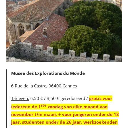
Musée des Explorations du Monde
6 Rue de la Castre, 06400 Cannes
Tarieven:
6,50 € / 3,50 € gereduceerd /
gratis voor
ste
iedereen de 1
zondag van elke maand van
november t/m maart + voor jongeren onder de 18
jaar, studenten onder de 26 jaar, werkzoekenden