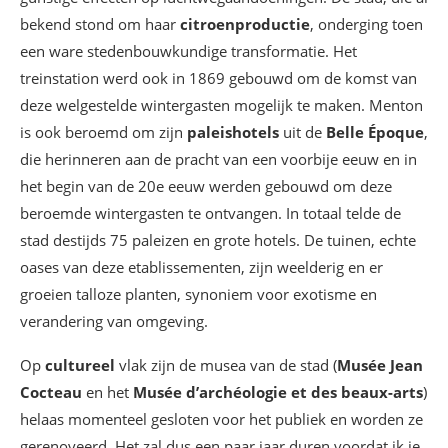
bekend stond om haar
citroenproductie
, onderging toen
een ware stedenbouwkundige transformatie. Het
treinstation werd ook in 1869 gebouwd om de komst van
deze welgestelde wintergasten mogelijk te maken. Menton
is ook beroemd om zijn
paleishotels
uit de
Belle Époque
,
die herinneren aan de pracht van een voorbije eeuw en in
het begin van de 20e eeuw werden gebouwd om deze
beroemde wintergasten te ontvangen. In totaal telde de
stad destijds 75 paleizen en grote hotels. De tuinen, echte
oases van deze etablissementen, zijn weelderig en er
groeien talloze planten, synoniem voor exotisme en
verandering van omgeving.
Op
cultureel
vlak zijn de musea van de stad (
Musée Jean
Cocteau
en het
Musée d’archéologie et des beaux-arts
)
helaas momenteel gesloten voor het publiek en worden ze
gerenoveerd. Het zal dus een paar jaar duren voordat ik je