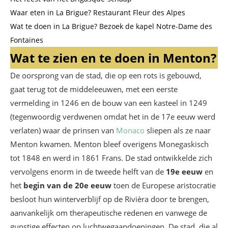
Waar eten in La Brigue? Restaurant Fleur des Alpes
Wat te doen in La Brigue? Bezoek de kapel Notre-Dame des
Fontaines
Wat te zien en te doen in Menton?
De oorsprong van de stad, die op een rots is gebouwd,
gaat terug tot de middeleeuwen, met een eerste
vermelding in 1246 en de bouw van een kasteel in 1249
(tegenwoordig verdwenen omdat het in de 17e eeuw werd
verlaten) waar de prinsen van
Monaco
sliepen als ze naar
Menton kwamen. Menton bleef overigens Monegaskisch
tot 1848 en werd in 1861 Frans. De stad ontwikkelde zich
vervolgens enorm in de tweede helft van de
19e eeuw
en
het
begin van de 20e eeuw
toen de Europese aristocratie
besloot hun winterverblijf op de Rivièra door te brengen,
aanvankelijk om therapeutische redenen en vanwege de
gunstige effecten op luchtwegaandoeningen. De stad, die al