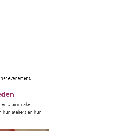
n het evenement.
eden
y
en pluimmaker
 hun ateliers en hun