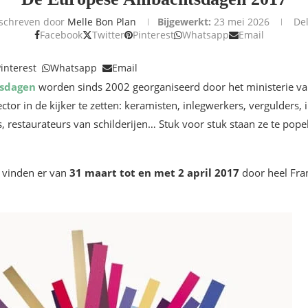
schreven door
Melle Bon Plan
Bijgewerkt:
23 mei 2026
De
Facebook
Twitter
Pinterest
Whatsapp
Email
interest
Whatsapp
Email
sdagen
worden sinds 2002 georganiseerd door het ministerie 
ector in de kijker te zetten: keramisten, inlegwerkers, vergulders
s, restaurateurs van schilderijen… Stuk voor stuk staan ze te po
 vinden er van
31 maart tot en met 2 april 2017
door heel Fran