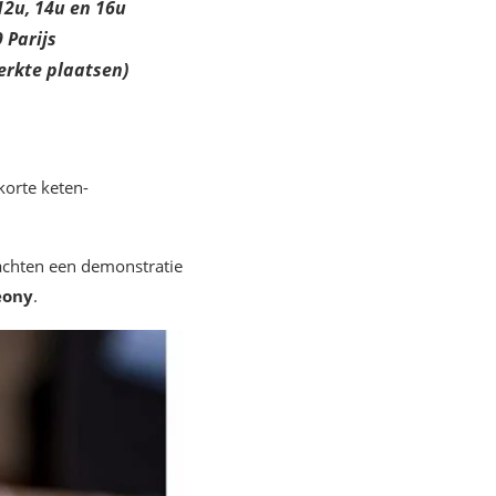
12u, 14u en 16u
 Parijs
rkte plaatsen)
korte keten-
achten een demonstratie
eony
.