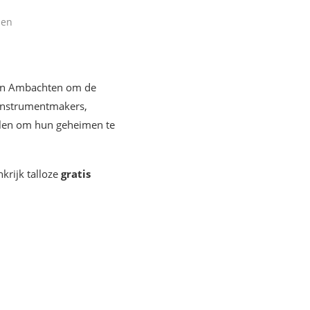
len
van Ambachten om de
, instrumentmakers,
pelen om hun geheimen te
krijk talloze
gratis