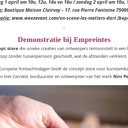
g 1 april om 10u, 12u, 14u en 16u / zondag 2 april om 10u, 
e:
Boutique Maison Clairvoy – 17, rue Pierre Fontaine 75009
atie:
www.weezevent.com/en-scene-les-metiers-dart (bepe
_
Demonstratie bij Empreintes
pt store
die unieke creaties van ontwerpers tentoonstelt in een 
op zonder tussenpersoon geschiedt, wat de afstanden verkleint.
 Europese Ambachtsdagen biedt de concept store voor kunstamb
an
Inès Carratié
, borduurster en ontwerpster van het merk
Nini P