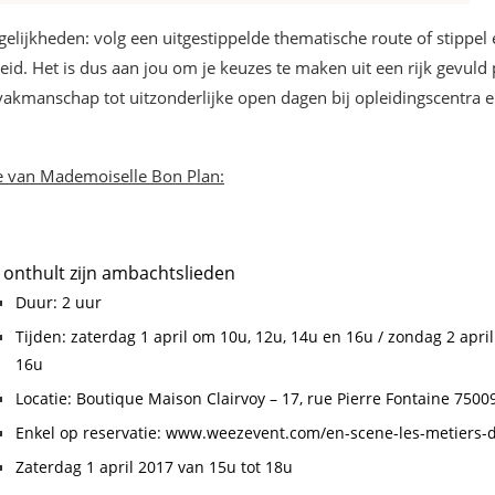
gelijkheden: volg een uitgestippelde thematische route of stippel e
heid. Het is dus aan jou om je keuzes te maken uit een rijk gevul
akmanschap tot uitzonderlijke open dagen bij opleidingscentra en
tie van Mademoiselle Bon Plan:
onthult zijn ambachtslieden
Duur: 2 uur
Tijden: zaterdag 1 april om 10u, 12u, 14u en 16u / zondag 2 apri
16u
Locatie: Boutique Maison Clairvoy – 17, rue Pierre Fontaine 75009
Enkel op reservatie: www.weezevent.com/en-scene-les-metiers-d
Zaterdag 1 april 2017 van 15u tot 18u