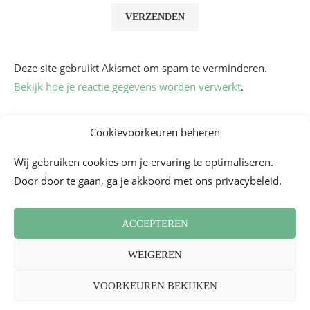
Deze site gebruikt Akismet om spam te verminderen.
Bekijk hoe je reactie gegevens worden verwerkt
.
Cookievoorkeuren beheren
Wij gebruiken cookies om je ervaring te optimaliseren.
Door door te gaan, ga je akkoord met ons privacybeleid.
ACCEPTEREN
Algemene voorwaarden
Contact
Cookiebeleid (EU)
WEIGEREN
Nieuwsbrief
Persoverzicht
2026 - Mademoiselle Bon Plan
VOORKEUREN BEKIJKEN