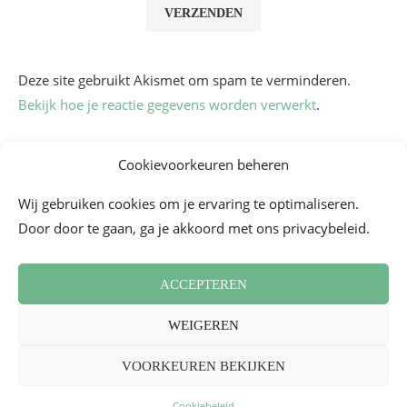
Deze site gebruikt Akismet om spam te verminderen.
Bekijk hoe je reactie gegevens worden verwerkt
.
Cookievoorkeuren beheren
Wij gebruiken cookies om je ervaring te optimaliseren.
Door door te gaan, ga je akkoord met ons privacybeleid.
ACCEPTEREN
Algemene voorwaarden
Contact
Cookiebeleid (EU)
WEIGEREN
Nieuwsbrief
Persoverzicht
2026 - Mademoiselle Bon Plan
VOORKEUREN BEKIJKEN
TERUG NAAR BOVEN
Cookiebeleid