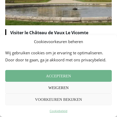
Visiter le Château de Vaux Le Vicomte
Boek je bezoek
Cookievoorkeuren beheren
_
Wij gebruiken cookies om je ervaring te optimaliseren.
Door door te gaan, ga je akkoord met ons privacybeleid.
Ik maak van de gelegenheid gebruik om de Fabulous Hôtels
Group te bedanken voor hun ontvangst in 2026 en het
ACCEPTEREN
geweldige
team van bloggers
met wie ik de hotels voor het
eerst ontdekte in 2017: Little Miss In Paris (auteur van deze
WEIGEREN
mooie groepsfoto hieronder), Johanna Alam, Mamas Paris,
Sonia et caetera, Fit Toni, Katia du Blog de Katy Kat, Victoire
VOORKEUREN BEKIJKEN
voor Disneyland Paris Bons Plans, Hello Disneyland en
Cookiebeleid
Amandine voor Dimension Parcs.