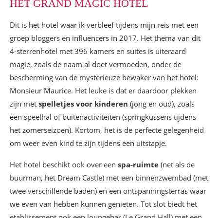
HET GRAND MAGIC HOTEL
Dit is het hotel waar ik verbleef tijdens mijn reis met een
groep bloggers en influencers in 2017. Het thema van dit
4-sterrenhotel met 396 kamers en suites is uiteraard
magie, zoals de naam al doet vermoeden, onder de
bescherming van de mysterieuze bewaker van het hotel:
Monsieur Maurice. Het leuke is dat er daardoor plekken
zijn met
spelletjes voor kinderen
(jong en oud), zoals
een speelhal of buitenactiviteiten (springkussens tijdens
het zomerseizoen). Kortom, het is de perfecte gelegenheid
om weer even kind te zijn tijdens een uitstapje.
Het hotel beschikt ook over een
spa-ruimte
(net als de
buurman, het Dream Castle) met een binnenzwembad (met
twee verschillende baden) en een ontspanningsterras waar
we even van hebben kunnen genieten. Tot slot biedt het
etablissement ook een loungebar (Le Grand Hall) met een