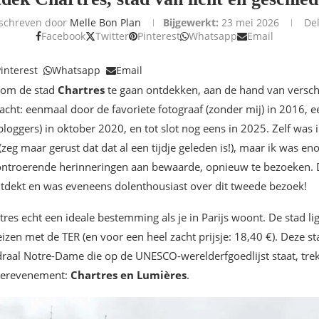
schreven door
Melle Bon Plan
Bijgewerkt:
23 mei 2026
De
Facebook
Twitter
Pinterest
Whatsapp
Email
interest
Whatsapp
Email
or om de stad
Chartres
te gaan ontdekken, aan de hand van verschil
cht: eenmaal door de favoriete fotograaf (zonder mij) in 2016, e
loggers) in oktober 2020, en tot slot nog eens in 2025. Zelf was 
 (zeg maar gerust dat dat al een tijdje geleden is!), maar ik was e
 ontroerende herinneringen aan bewaarde, opnieuw te bezoeken. D
tdekt en was eveneens dolenthousiast over dit tweede bezoek!
rtres echt een ideale bestemming als je in Parijs woont. De stad li
izen met de TER (en voor een heel zacht prijsje: 18,40 €). Deze st
aal Notre-Dame die op de UNESCO-werelderfgoedlijst staat, trekt
merevenement:
Chartres en Lumières
.