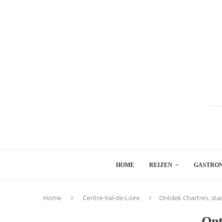
HOME
REIZEN
GASTRO
Home
Centre-Val-de-Loire
Ontdek Chartres, stad
Ont