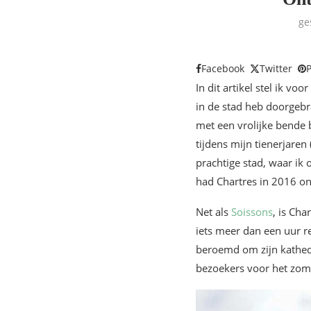
ge
Facebook
Twitter
P
In dit artikel stel ik vo
in de stad heb doorgebra
met een vrolijke bende b
tijdens mijn tienerjaren
prachtige stad, waar ik
had Chartres in 2016 on
Net als
Soissons
, is Cha
iets meer dan een uur re
beroemd om zijn kathedr
bezoekers voor het zo