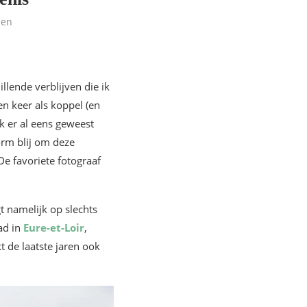
len
lende verblijven die ik
en keer als koppel (en
ik er al eens geweest
norm blij om deze
e favoriete fotograaf
gt namelijk op slechts
ad in
Eure-et-Loir
,
 de laatste jaren ook