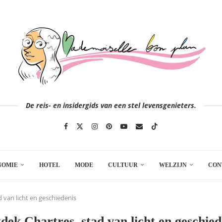
De reis- en insidergids van een stel levensgenieters.
NOMIE
HOTEL
MODE
CULTUUR
WELZIJN
CON
 van licht en geschiedenis
dek Chartres, stad van licht en geschied