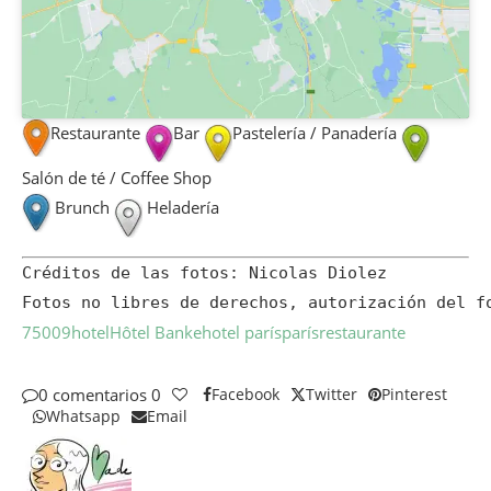
Restaurante
Bar
Pastelería / Panadería
Salón de té / Coffee Shop
Brunch
Heladería
Créditos de las fotos: Nicolas Diolez

Fotos no libres de derechos, autorización del f
75009
hotel
Hôtel Banke
hotel parís
parís
restaurante
0 comentarios
0
Facebook
Twitter
Pinterest
Whatsapp
Email