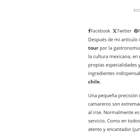
esc
Facebook
Twitter
P
Después de mi artículo 
tour
por la gastronomía
la cultura mexicana, en
propias especialidades 
ingredientes indispensa
chile
.
Una pequeña precisión i
camareros son extremad
al irse. Normalmente es
servicio. Como en todos 
atento y encantador (¡un