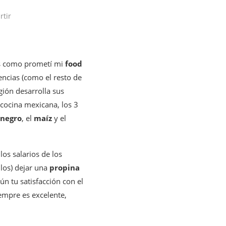
tir
es como prometí mi
food
encias (como el resto de
gión desarrolla sus
cocina mexicana, los 3
l negro
, el
maíz
y el
os salarios de los
los) dejar una
propina
n tu satisfacción con el
iempre es excelente,