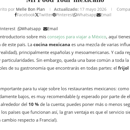
rito por
Melle Bon Plan
Actualizado:
17 mayo 2026
Compar
Facebook
Twitter
Pinterest
Whatsapp
Email
interest
Whatsapp
Email
introductorio sobre mis
consejos para viajar a México
, aquí tien
 de este país. La
cocina mexicana
es una mezcla de varias influ
 realidad), principalmente españolas y mesoamericanas. Y cada re
y particularidades. Sin embargo, queda una base común a toda la 
bles de su gastronomía que encontrarás en todas partes: el
frijo
mportante para tu viaje sobre los restaurantes mexicanos: como l
amente bajos, es muy recomendable (y esperado por parte de el
 alrededor del
10 %
de la cuenta; puedes poner más o menos segú
los países que funcionan así, la gran ventaja es que el servicio s
 cambio respecto a Francia!).