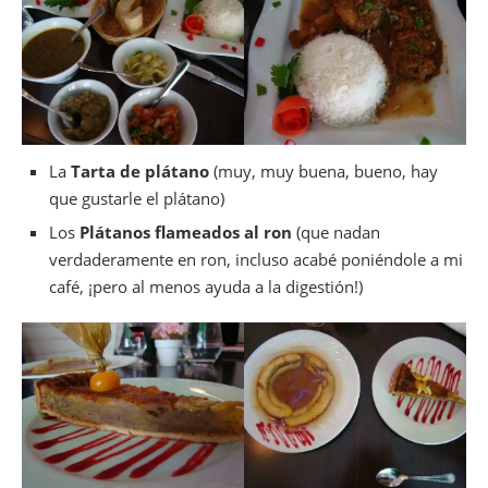
La
Tarta de plátano
(muy, muy buena, bueno, hay
que gustarle el plátano)
Los
Plátanos flameados al ron
(que nadan
verdaderamente en ron, incluso acabé poniéndole a mi
café, ¡pero al menos ayuda a la digestión!)