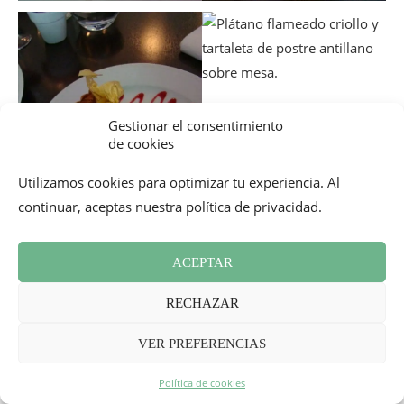
Gestionar el consentimiento
de cookies
Utilizamos cookies para optimizar tu experiencia. Al
continuar, aceptas nuestra política de privacidad.
ACEPTAR
En conclusión, es una dirección muy agradable para
descubrir la
cocina de Reunión
si no la conoces o si solo
RECHAZAR
tienes un recuerdo lejano como yo. Además, las porciones
VER PREFERENCIAS
son más que generosas y los que tienen buen apetito no se
quedarán con hambre.
Política de cookies