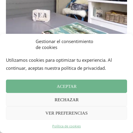
Gestionar el consentimiento
de cookies
Utilizamos cookies para optimizar tu experiencia. Al
continuar, aceptas nuestra política de privacidad.
ACEPTAR
RECHAZAR
Les maisons de Victoire
VER PREFERENCIAS
38 Rue Joffre, 22520 Binic

Política de cookies
Precio:
 85 € por noche entre semana / paqu