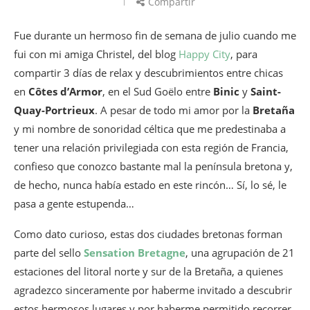
Compartir
Fue durante un hermoso fin de semana de julio cuando me
fui con mi amiga Christel, del blog
Happy City
, para
compartir 3 días de relax y descubrimientos entre chicas
en
Côtes d’Armor
, en el Sud Goëlo entre
Binic
y
Saint-
Quay-Portrieux
. A pesar de todo mi amor por la
Bretaña
y mi nombre de sonoridad céltica que me predestinaba a
tener una relación privilegiada con esta región de Francia,
confieso que conozco bastante mal la península bretona y,
de hecho, nunca había estado en este rincón… Sí, lo sé, le
pasa a gente estupenda…
Como dato curioso, estas dos ciudades bretonas forman
parte del sello
Sensation Bretagne
, una agrupación de 21
estaciones del litoral norte y sur de la Bretaña, a quienes
agradezco sinceramente por haberme invitado a descubrir
estos hermosos lugares y por haberme permitido recorrer