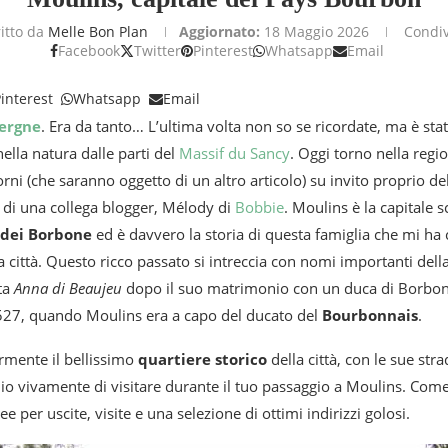
ritto da
Melle Bon Plan
Aggiornato:
18 Maggio 2026
Condiv
Facebook
Twitter
Pinterest
Whatsapp
Email
interest
Whatsapp
Email
ergne
. Era da tanto… L’ultima volta non so se ricordate, ma è stat
lla natura dalle parti del
Massif du Sancy
. Oggi torno nella regio
orni (che saranno oggetto di un altro articolo) su invito proprio del
di una collega blogger, Mélody di
Bobbie
. Moulins è la capitale s
 dei Borbone
ed è davvero la storia di questa famiglia che mi ha c
 città. Questo ricco passato si intreccia con nomi importanti dell
ata
Anna di Beaujeu
dopo il suo matrimonio con un duca di Borbone. 
 1527, quando Moulins era a capo del ducato del
Bourbonnais
.
rmente il bellissimo
quartiere storico
della città, con le sue stra
iglio vivamente di visitare durante il tuo passaggio a Moulins. Come
e per uscite, visite e una selezione di ottimi indirizzi golosi.