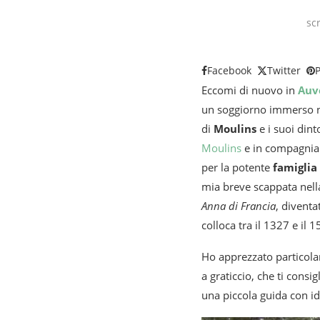
sc
Facebook
Twitter
P
Eccomi di nuovo in
Auv
un soggiorno immerso ne
di
Moulins
e i suoi dint
Moulins
e in compagnia 
per la potente
famiglia
mia breve scappata nella
Anna di Francia
, divent
colloca tra il 1327 e il
Ho apprezzato particola
a graticcio, che ti cons
una piccola guida con ide