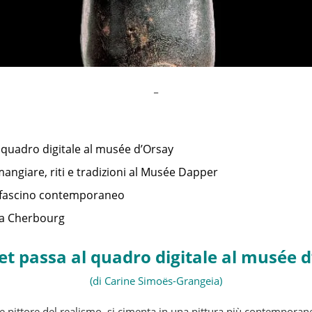
_
 quadro digitale al musée d’Orsay
mangiare, riti e tradizioni al Musée Dapper
s: fascino contemporaneo
r a Cherbourg
t passa al quadro digitale al musée 
(di Carine Simoës-Grangeia)
de pittore del realismo, si cimenta in una pittura più contempor