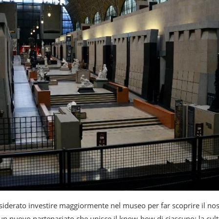
siderato investire maggiormente nel museo per far scoprire il nos
un nuovo partenariato che unisce il know-how di ciascuno: la cult