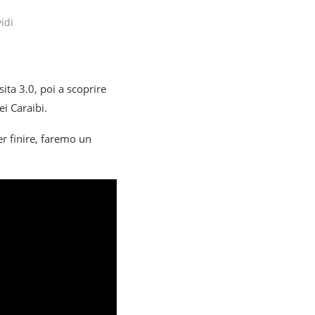
idi
ita 3.0, poi a scoprire
ei Caraibi.
er finire, faremo un