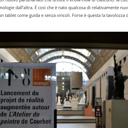
nologie dall’altra. È così che è nato qualcosa di relativamente nuo
 tablet come guida e senza vincoli. Forse è questa la tavolozza d