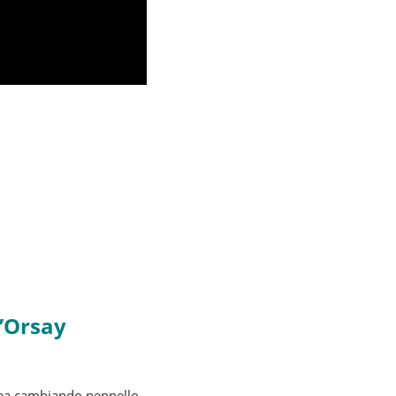
d’Orsay
anea cambiando pennello