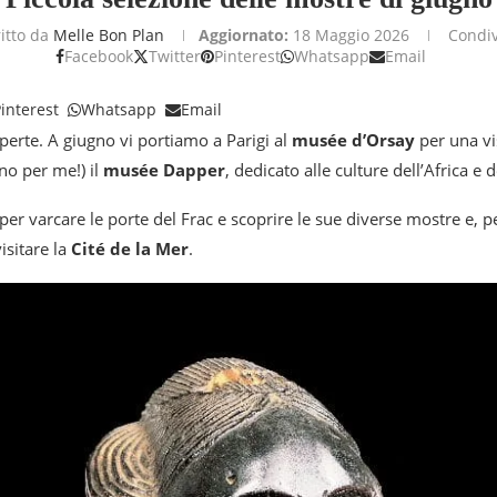
ritto da
Melle Bon Plan
Aggiornato:
18 Maggio 2026
Condiv
Facebook
Twitter
Pinterest
Whatsapp
Email
interest
Whatsapp
Email
rte. A giugno vi portiamo a Parigi al
musée d’Orsay
per una vis
no per me!) il
musée Dapper
, dedicato alle culture dell’Africa e d
per varcare le porte del Frac e scoprire le sue diverse mostre e, p
isitare la
Cité de la Mer
.