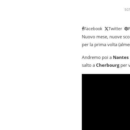
sc
Facebook
Twitter
P
Nuovo mese, nuove scope
per la prima volta (alme
Andremo poi a
Nantes
salto a
Cherbourg
per v