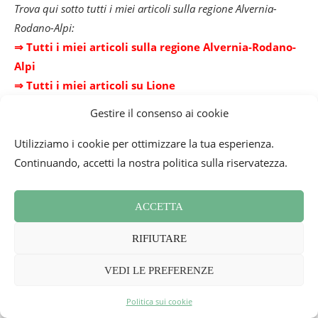
Trova qui sotto tutti i miei articoli sulla regione Alvernia-
Rodano-Alpi:
⇒ Tutti i miei articoli sulla regione Alvernia-Rodano-
Alpi
⇒ Tutti i miei articoli su Lione
Gestire il consenso ai cookie
I MIEI ARTICOLI
SU LIONE
⇒ Les Nuits Sonores
Utilizziamo i cookie per ottimizzare la tua esperienza.
⇒ Food Tour e buoni indirizzi a Lione
Continuando, accetti la nostra politica sulla riservatezza.
⇒ I miei buoni propositi lionesi
ACCETTA
RIFIUTARE
Crediti foto: Mademoiselle Bon Plan

Foto non libere da diritti, autorizzazione del 
VEDI LE PREFERENZE
Gastronomia
hotel
Lione
ristorante
ristorante Lione
Politica sui cookie