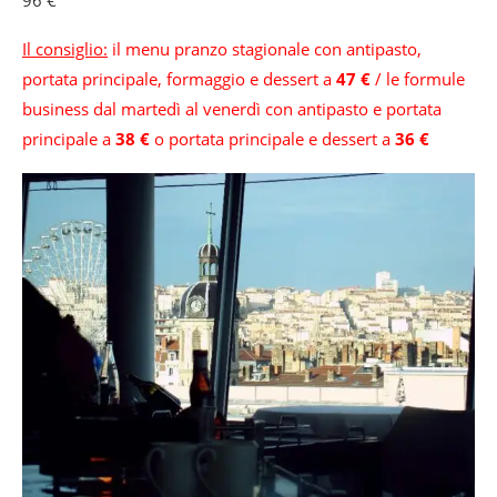
96 €
Il consiglio:
il menu pranzo stagionale con antipasto,
portata principale, formaggio e dessert a
47 €
/ le formule
business dal martedì al venerdì con antipasto e portata
principale a
38 €
o portata principale e dessert a
36 €