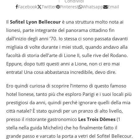
Condividi
Facebook
Twitter
Pinterest
Whatsapp
Email
Il
Sofitel Lyon Bellecour
è una struttura molto nota ai
lionesi, parte integrante del panorama cittadino fin
dall’inizio degli anni ’70. Io stessa ci sono passata davanti
migliaia di volte durante i miei studi, quando andavo alla
facoltà di storia dell’arte di Lione II, sulle rive del Rodano.
Eppure, dopo tutti questi anni a Lione, non ci ero mai
entrata! Una cosa abbastanza incredibile, devo dire.
Ero quindi curiosa di scoprire l’interno di questo famoso
hotel lionese, tanto più che esploro Parigi e i suoi locali più
prestigiosi da anni, quindi perché ignorare quelli della mia
città natale? È stato quindi per un pranzo di alto livello,
presso il ristorante gastronomico
Les Trois Dômes
(1
stella nella guida Michelin) che ho finalmente fatto il
grande passo e varcato la porta a vetri del Sofitel Bellecour.