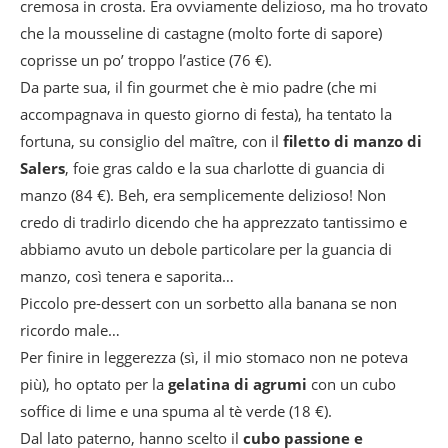
cremosa in crosta. Era ovviamente delizioso, ma ho trovato
che la mousseline di castagne (molto forte di sapore)
coprisse un po’ troppo l’astice (76 €).
Da parte sua, il fin gourmet che è mio padre (che mi
accompagnava in questo giorno di festa), ha tentato la
fortuna, su consiglio del maître, con il
filetto di manzo di
Salers
, foie gras caldo e la sua charlotte di guancia di
manzo (84 €). Beh, era semplicemente delizioso! Non
credo di tradirlo dicendo che ha apprezzato tantissimo e
abbiamo avuto un debole particolare per la guancia di
manzo, così tenera e saporita…
Piccolo pre-dessert con un sorbetto alla banana se non
ricordo male…
Per finire in leggerezza (sì, il mio stomaco non ne poteva
più), ho optato per la
gelatina di agrumi
con un cubo
soffice di lime e una spuma al tè verde (18 €).
Dal lato paterno, hanno scelto il
cubo passione e