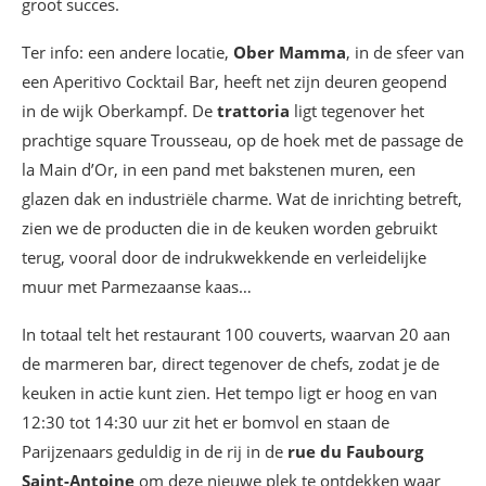
groot succes.
Ter info: een andere locatie,
Ober Mamma
, in de sfeer van
een Aperitivo Cocktail Bar, heeft net zijn deuren geopend
in de wijk Oberkampf. De
trattoria
ligt tegenover het
prachtige square Trousseau, op de hoek met de passage de
la Main d’Or, in een pand met bakstenen muren, een
glazen dak en industriële charme. Wat de inrichting betreft,
zien we de producten die in de keuken worden gebruikt
terug, vooral door de indrukwekkende en verleidelijke
muur met Parmezaanse kaas…
In totaal telt het restaurant 100 couverts, waarvan 20 aan
de marmeren bar, direct tegenover de chefs, zodat je de
keuken in actie kunt zien. Het tempo ligt er hoog en van
12:30 tot 14:30 uur zit het er bomvol en staan de
Parijzenaars geduldig in de rij in de
rue du Faubourg
Saint-Antoine
om deze nieuwe plek te ontdekken waar