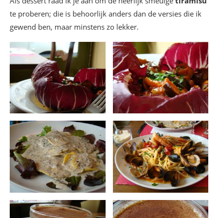
Als dessert raad ik je aan om de heerlijk smeuïge
tiramisu
te proberen; die is behoorlijk anders dan de versies die ik
gewend ben, maar minstens zo lekker.