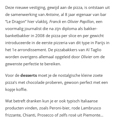
Deze nieuwe vestiging, gewijd aan de pizza, is ontstaan uit
de samenwerking van
Antoine
, al 8 jaar eigenaar van bar
“Le Dragon” hier vlakbij,
Franck
en
Olivier Papillon
, een
voormalig journalist die na zijn diploma als bakker-
banketbakker in 2008 de pizza per slice en per gewicht
introduceerde in de eerste pizzeria van dit type in Parijs in
het 1e arrondissement. De pizzabakkers van Al Taglio
worden overigens allemaal opgeleid door
Olivier
om de
gewenste perfectie te bereiken.
Voor de
desserts
moet je de nostalgische kleine zoete
pizza’s met chocolade proberen, gewoon perfect met een
kopje koffie.
Wat betreft dranken kun je er ook typisch Italiaanse
producten vinden, zoals Peroni-bier, rode Lambrusco
frizzante, Chianti, Prosecco of zelfs rosé uit Piemonte…