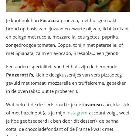
Je kunt ook hun
Focaccia
proeven, met huisgemaakt
brood op basis van lijnzaad en zwarte olijven, licht krokant
en belegd met rucola, mozzarella, courgettes, paprika,
zongedroogde tomaten, Coppa, tonijn met peterselie, of
met Spianata, zalm en avocado, Bresaola… een genot!
Een andere specialiteit van het huis zijn de beroemde
Panzerotti’s
, kleine deegkussentjes van vers pizzadeeg
gevuld met tomaat, mozzarella en truffelcrème, gebakken
in de oven (absoluut te proberen!).
Wat betreft de desserts raad ik je de
tiramisu
aan, klassiek
of met hazelnoot (als je mijn
Instagram
-account volgt, weet
je hoe geobsedeerd ik ben door dit dessert), de panna
cotta, de chocoladefondant of de Franse kwark met