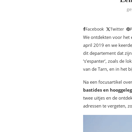
ge
Facebook
Twitter
P
We ontdekten voor het 
april 2019 en we keerden
dit departement dat zij
‘s’espanter’, zoals de 
van de Tarn, en in het 
Na een focusartikel ove
bastides en hooggele
twee uitjes en de ontde
adressen te vergeten, zo