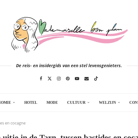
De reis- en insidergids van een stel levensgenieters.
NOMIE
HOTEL
MODE
CULTUUR
WELZIJN
CON
ides en cocagne
 uitje in de Tarn, tussen bastides en coc