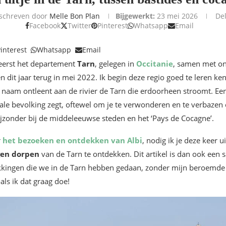
schreven door
Melle Bon Plan
Bijgewerkt:
23 mei 2026
De
Facebook
Twitter
Pinterest
Whatsapp
Email
interest
Whatsapp
Email
eerst het departement
Tarn
, gelegen in
Occitanie
, samen met onz
 dit jaar terug in mei 2022. Ik begin deze regio goed te leren ke
n naam ontleent aan de rivier de Tarn die erdoorheen stroomt. Ee
lokale bevolking zegt, oftewel om je te verwonderen en te verbaze
bijzonder bij de middeleeuwse steden en het ‘Pays de Cocagne’.
r
het bezoeken en ontdekken van Albi
, nodig ik je deze keer
gen dorpen
van de Tarn te ontdekken. Dit artikel is dan ook een
kkingen die we in de Tarn hebben gedaan, zonder mijn beroemde 
als ik dat graag doe!