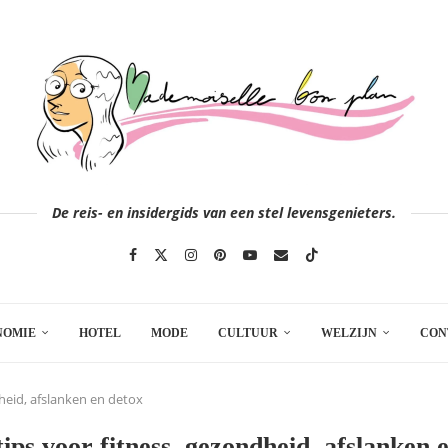
De reis- en insidergids van een stel levensgenieters.
NOMIE
HOTEL
MODE
CULTUUR
WELZIJN
CON
heid, afslanken en detox
ips voor fitness, gezondheid, afslanken 