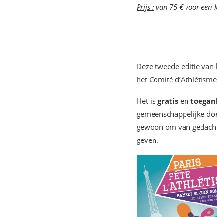
Prijs :
van 75 € voor een k
Deze tweede editie van
het Comité d’Athlétisme 
Het is
gratis
en
toegank
gemeenschappelijke doel
gewoon om van gedachten
geven.