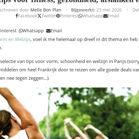
schreven door
Melle Bon Plan
Bijgewerkt:
23 mei 2026
De
Facebook
Twitter
Pinterest
Whatsapp
Email
interest
Whatsapp
Email
orm en Welzijn
, voel ik me helemaal op dreef in dit thema en heb
o.
selectie van tips voor vorm, schoonheid en welzijn in Parijs (sorr
iddelen om heel Frankrijk door te reizen om alle goede deals van 
geen nee tegen zeggen…).