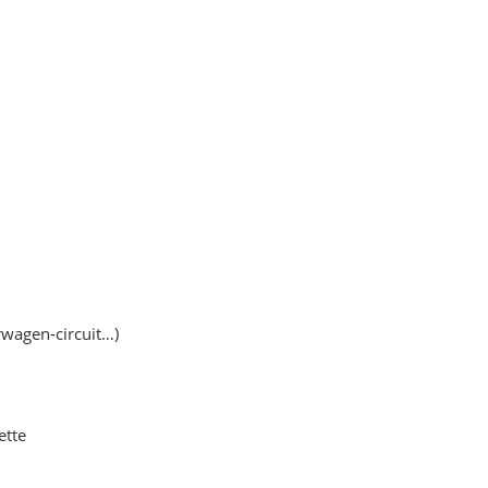
rwagen-circuit…)
ette