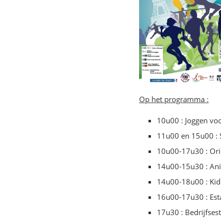
Op het programma :
10u00 : Joggen vo
11u00 en 15u00 : 
10u00-17u30 : Orië
14u00-15u30 : Anim
14u00-18u00 : Kid
16u00-17u30 : Esta
17u30 : Bedrijfsest