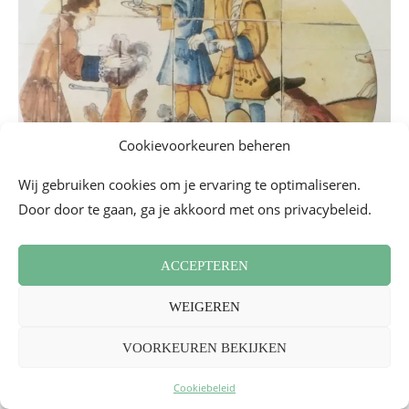
Cookievoorkeuren beheren
Wij gebruiken cookies om je ervaring te optimaliseren.
Door door te gaan, ga je akkoord met ons privacybeleid.
Musée du Chocolat. DR Valérie Collet 2018
ACCEPTEREN
Museo del Chocolate
WEIGEREN
Op de hoek van de rue Mercaderes en de rue 
Amargura

Oud-Havana. Tel.: 53(0)78 664 431

VOORKEUREN BEKIJKEN
Geopend van 9.00 tot 22.00 uur
Cookiebeleid