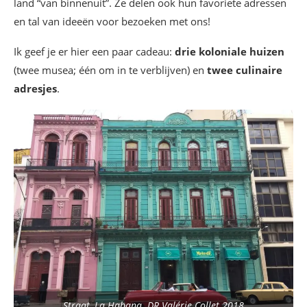
land “van binnenuit”. Ze delen ook hun favoriete adressen
en tal van ideeën voor bezoeken met ons!
Ik geef je er hier een paar cadeau:
drie koloniale huizen
(twee musea; één om in te verblijven) en
twee culinaire
adresjes
.
Straat, La Habana. DR Valérie Collet 2018