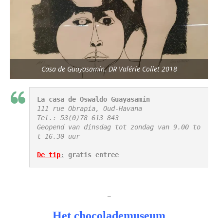
Casa de Guayasamín. DR Valérie Collet 2018
La casa de Oswaldo Guayasamín
111 rue Obrapia, Oud-Havana

Tel.: 53(0)78 613 843

Geopend van dinsdag tot zondag van 9.00 to
t 16.30 uur

De tip
:
 gratis entree
_
Het chocolademuseum