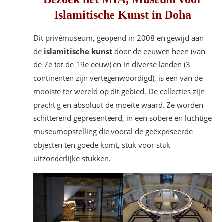
In Business-modus:
Islamitische Kunst in Doha
Wat neem je mee in je koffer naar
Qatar
Dit privémuseum, geopend in 2008 en gewijd aan
Handige informatie voor Qatar
de
islamitische kunst
door de eeuwen heen (van
de 7e tot de 19e eeuw) en in diverse landen (3
continenten zijn vertegenwoordigd), is een van de
mooiste ter wereld op dit gebied. De collecties zijn
prachtig en absoluut de moeite waard. Ze worden
schitterend gepresenteerd, in een sobere en luchtige
museumopstelling die vooral de geëxposeerde
objecten ten goede komt, stuk voor stuk
uitzonderlijke stukken.