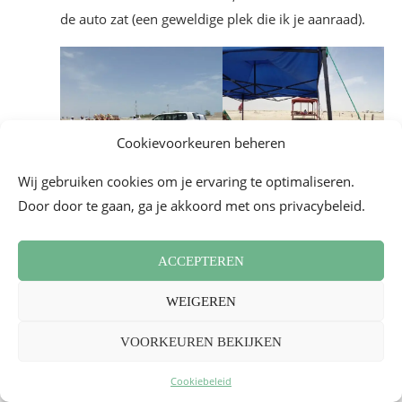
de auto zat (een geweldige plek die ik je aanraad).
Cookievoorkeuren beheren
Wij gebruiken cookies om je ervaring te optimaliseren.
Door door te gaan, ga je akkoord met ons privacybeleid.
ACCEPTEREN
WEIGEREN
Het is ook de gelegenheid om de
binnenzee
(Khor
Al-Adaid) te ontdekken, een prachtige natuurlijke
VOORKEUREN BEKIJKEN
site die op de Werelderfgoedlijst van UNESCO staat,
Cookiebeleid
waar water en woestijnzand op een