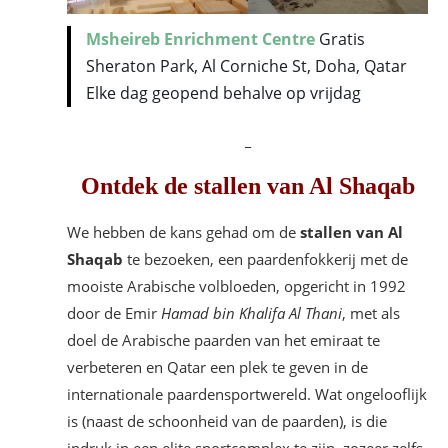
Msheireb Enrichment Centre
Gratis
Sheraton Park, Al Corniche St, Doha, Qatar
Elke dag geopend behalve op vrijdag
_
Ontdek de stallen van Al Shaqab
We hebben de kans gehad om de
stallen van Al
Shaqab
te bezoeken, een paardenfokkerij met de
mooiste Arabische volbloeden, opgericht in 1992
door de Emir
Hamad bin Khalifa Al Thani
, met als
doel de Arabische paarden van het emiraat te
verbeteren en Qatar een plek te geven in de
internationale paardensportwereld. Wat ongelooflijk
is (naast de schoonheid van de paarden), is die
indruk in een elite sportcomplex te zijn, zozeer zelfs