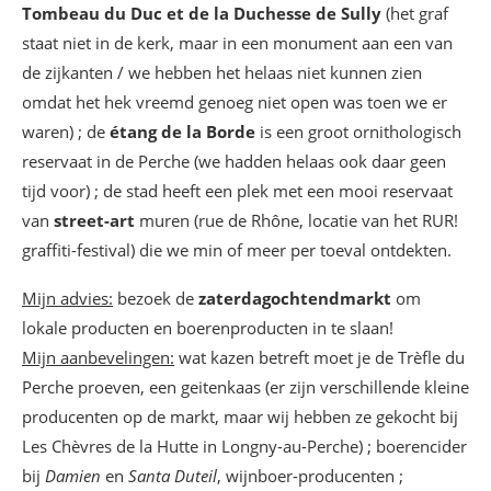
Tombeau du Duc et de la Duchesse de Sully
(het graf
staat niet in de kerk, maar in een monument aan een van
de zijkanten / we hebben het helaas niet kunnen zien
omdat het hek vreemd genoeg niet open was toen we er
waren) ; de
étang de la Borde
is een groot ornithologisch
reservaat in de Perche (we hadden helaas ook daar geen
tijd voor) ; de stad heeft een plek met een mooi reservaat
van
street-art
muren (rue de Rhône, locatie van het RUR!
graffiti-festival) die we min of meer per toeval ontdekten.
Mijn advies:
bezoek de
zaterdagochtendmarkt
om
lokale producten en boerenproducten in te slaan!
Mijn aanbevelingen:
wat kazen betreft moet je de Trèfle du
Perche proeven, een geitenkaas (er zijn verschillende kleine
producenten op de markt, maar wij hebben ze gekocht bij
Les Chèvres de la Hutte in Longny-au-Perche) ; boerencider
bij
Damien
en
Santa Duteil
, wijnboer-producenten ;