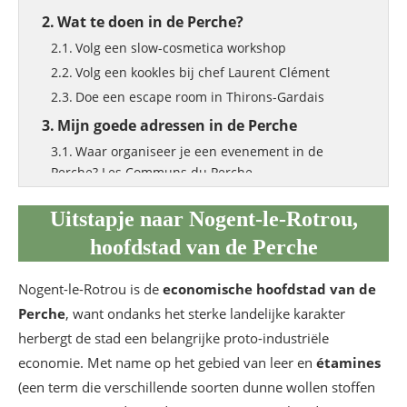
Wat te doen in de Perche?
Volg een slow-cosmetica workshop
Volg een kookles bij chef Laurent Clément
Doe een escape room in Thirons-Gardais
Mijn goede adressen in de Perche
Waar organiseer je een evenement in de
Perche? Les Communs du Perche
Waar kun je eten in de Perche? L’Auberge de
Uitstapje naar Nogent-le-Rotrou,
l’Abbaye
Waar kun je lokaal lunchen? Restaurant Le
hoofdstad van de Perche
Perch’oir
Nogent-le-Rotrou is de
economische hoofdstad van de
Perche
, want ondanks het sterke landelijke karakter
herbergt de stad een belangrijke proto-industriële
economie. Met name op het gebied van leer en
étamines
(een term die verschillende soorten dunne wollen stoffen