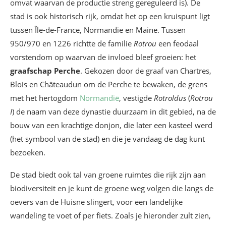
omvat waarvan de productie streng gereguleerd is). De
stad is ook historisch rijk, omdat het op een kruispunt ligt
tussen Île-de-France, Normandië en Maine. Tussen
950/970 en 1226 richtte de familie
Rotrou
een feodaal
vorstendom op waarvan de invloed bleef groeien: het
graafschap Perche
. Gekozen door de graaf van Chartres,
Blois en Châteaudun om de Perche te bewaken, de grens
met het hertogdom
Normandië
, vestigde
Rotroldus
(
Rotrou
I
) de naam van deze dynastie duurzaam in dit gebied, na de
bouw van een krachtige donjon, die later een kasteel werd
(het symbool van de stad) en die je vandaag de dag kunt
bezoeken.
De stad biedt ook tal van groene ruimtes die rijk zijn aan
biodiversiteit en je kunt de groene weg volgen die langs de
oevers van de Huisne slingert, voor een landelijke
wandeling te voet of per fiets. Zoals je hieronder zult zien,