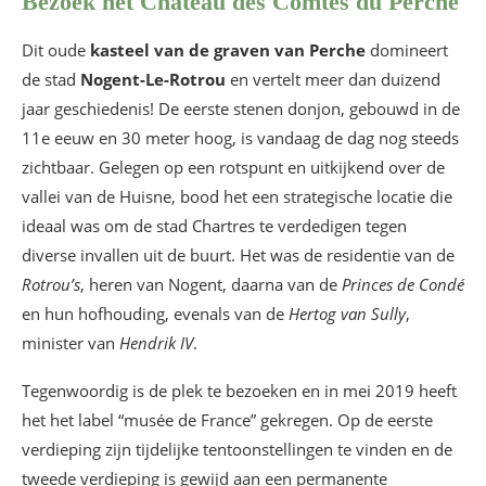
Bezoek het Château des Comtes du Perche
Dit oude
kasteel van de graven van Perche
domineert
de stad
Nogent-Le-Rotrou
en vertelt meer dan duizend
jaar geschiedenis! De eerste stenen donjon, gebouwd in de
11e eeuw en 30 meter hoog, is vandaag de dag nog steeds
zichtbaar. Gelegen op een rotspunt en uitkijkend over de
vallei van de Huisne, bood het een strategische locatie die
ideaal was om de stad Chartres te verdedigen tegen
diverse invallen uit de buurt. Het was de residentie van de
Rotrou’s
, heren van Nogent, daarna van de
Princes de Condé
en hun hofhouding, evenals van de
Hertog van Sully
,
minister van
Hendrik IV
.
Tegenwoordig is de plek te bezoeken en in mei 2019 heeft
het het label “musée de France” gekregen. Op de eerste
verdieping zijn tijdelijke tentoonstellingen te vinden en de
tweede verdieping is gewijd aan een permanente